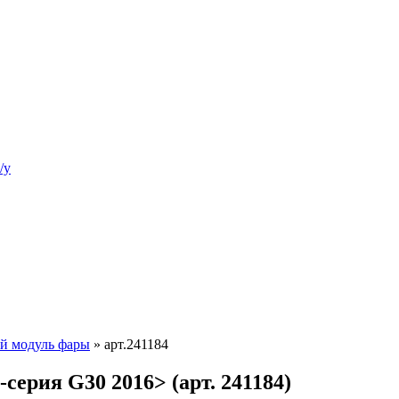
/у
й модуль фары
»
арт.241184
ерия G30 2016> (арт. 241184)