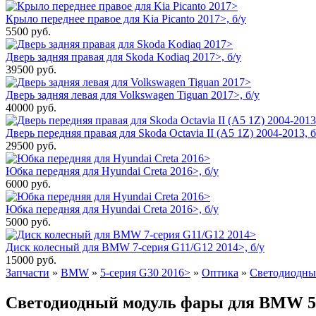
Крыло переднее правое для Kia Picanto 2017>, б/у
5500
руб.
Дверь задняя правая для Skoda Kodiaq 2017>, б/у
39500
руб.
Дверь задняя левая для Volkswagen Tiguan 2017>, б/у
40000
руб.
Дверь передняя правая для Skoda Octavia II (A5 1Z) 2004-2013, б
29500
руб.
Юбка передняя для Hyundai Creta 2016>, б/у
6000
руб.
Юбка передняя для Hyundai Creta 2016>, б/у
5000
руб.
Диск колесный для BMW 7-серия G11/G12 2014>, б/у
15000
руб.
Запчасти
»
BMW
»
5-серия G30 2016>
»
Оптика
»
Светодиодны
Светодиодный модуль фары для BMW 5-с