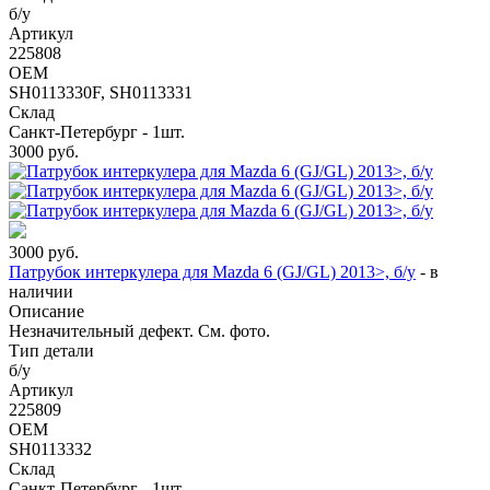
б/у
Артикул
225808
OEM
SH0113330F, SH0113331
Склад
Санкт-Петербург - 1шт.
3000
руб.
3000
руб.
Патрубок интеркулера для Mazda 6 (GJ/GL) 2013>, б/у
-
в
наличии
Описание
Незначительный дефект. См. фото.
Тип детали
б/у
Артикул
225809
OEM
SH0113332
Склад
Санкт-Петербург - 1шт.