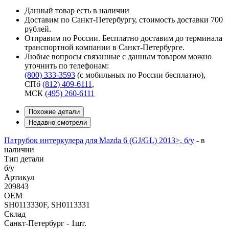
Данный товар есть в наличии
Доставим по Санкт-Петербургу, стоимость доставки 700
рублей.
Отправим по России. Бесплатно доставим до терминала
транспортной компании в Санкт-Петербурге.
Любые вопросы связанные с данным товаром можно
уточнить по телефонам:
(800) 333-3593
(с мобильных по России бесплатно)
,
СПб
(812) 409-6111
,
МСК
(495) 260-6111
Похожие детали
Недавно смотрели
Патрубок интеркулера для Mazda 6 (GJ/GL) 2013>, б/у
-
в
наличии
Тип детали
б/у
Артикул
209843
OEM
SH0113330F, SH0113331
Склад
Санкт-Петербург - 1шт.