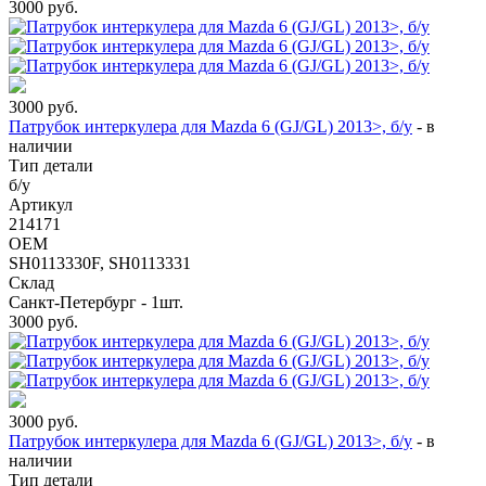
3000
руб.
3000
руб.
Патрубок интеркулера для Mazda 6 (GJ/GL) 2013>, б/у
-
в
наличии
Тип детали
б/у
Артикул
214171
OEM
SH0113330F, SH0113331
Склад
Санкт-Петербург - 1шт.
3000
руб.
3000
руб.
Патрубок интеркулера для Mazda 6 (GJ/GL) 2013>, б/у
-
в
наличии
Тип детали