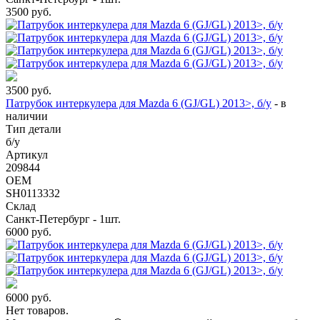
3500
руб.
3500
руб.
Патрубок интеркулера для Mazda 6 (GJ/GL) 2013>, б/у
-
в
наличии
Тип детали
б/у
Артикул
209844
OEM
SH0113332
Склад
Санкт-Петербург - 1шт.
6000
руб.
6000
руб.
Нет товаров.