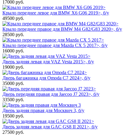
17000
руб.
Крыло переднее левое для BMW X6 G06 2019>, б/у
49500
руб.
Крыло переднее правое для BMW M4 G82/G83 2020>, б/у
28500
руб.
Крыло переднее правое для Mazda CX 5 2017>, б/у
16000
руб.
Дверь задняя левая для VAZ Vesta 2015>, б/у
19000
руб.
Дверь багажника для Omoda C7 2024>, б/у
35000
руб.
Дверь передняя правая для Jaecoo J7 2023>, б/у
33500
руб.
Дверь задняя правая для Москвич 3, б/у
19500
руб.
Дверь задняя левая для GAC GS8 II 2021>, б/у
27500
руб.