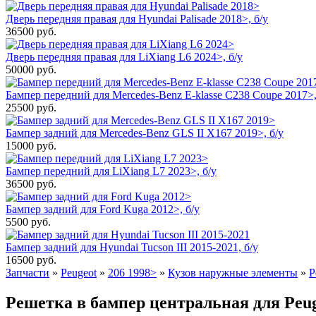
Дверь передняя правая для Hyundai Palisade 2018>, б/у
36500
руб.
Дверь передняя правая для LiXiang L6 2024>, б/у
50000
руб.
Бампер передний для Mercedes-Benz E-klasse C238 Coupe 2017>,
25500
руб.
Бампер задний для Mercedes-Benz GLS II X167 2019>, б/у
15000
руб.
Бампер передний для LiXiang L7 2023>, б/у
36500
руб.
Бампер задний для Ford Kuga 2012>, б/у
5500
руб.
Бампер задний для Hyundai Tucson III 2015-2021, б/у
16500
руб.
Запчасти
»
Peugeot
»
206 1998>
»
Кузов наружные элементы
»
Р
Решетка в бампер центральная для Peuge