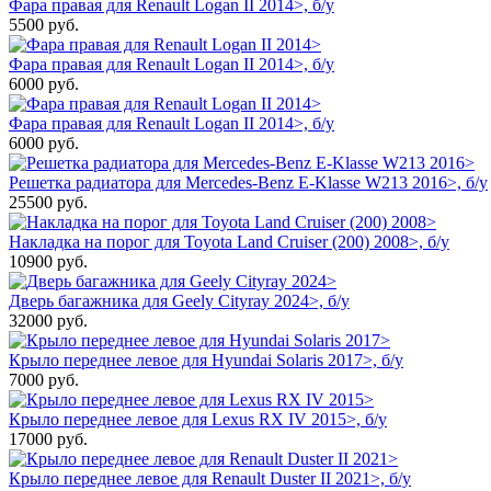
Фара правая для Renault Logan II 2014>, б/у
5500
руб.
Фара правая для Renault Logan II 2014>, б/у
6000
руб.
Фара правая для Renault Logan II 2014>, б/у
6000
руб.
Решетка радиатора для Mercedes-Benz E-Klasse W213 2016>, б/у
25500
руб.
Накладка на порог для Toyota Land Cruiser (200) 2008>, б/у
10900
руб.
Дверь багажника для Geely Cityray 2024>, б/у
32000
руб.
Крыло переднее левое для Hyundai Solaris 2017>, б/у
7000
руб.
Крыло переднее левое для Lexus RX IV 2015>, б/у
17000
руб.
Крыло переднее левое для Renault Duster II 2021>, б/у