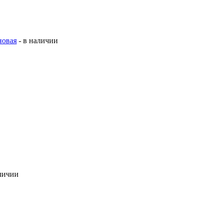
новая
-
в наличии
личии