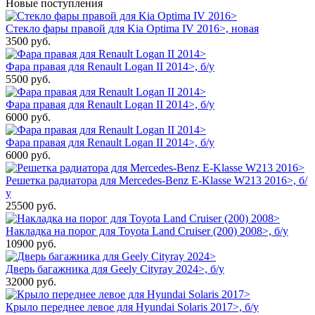
Новые поступления
Стекло фары правой для Kia Optima IV 2016>, новая
3500
руб.
Фара правая для Renault Logan II 2014>, б/у
5500
руб.
Фара правая для Renault Logan II 2014>, б/у
6000
руб.
Фара правая для Renault Logan II 2014>, б/у
6000
руб.
Решетка радиатора для Mercedes-Benz E-Klasse W213 2016>, б/
у
25500
руб.
Накладка на порог для Toyota Land Cruiser (200) 2008>, б/у
10900
руб.
Дверь багажника для Geely Cityray 2024>, б/у
32000
руб.
Крыло переднее левое для Hyundai Solaris 2017>, б/у