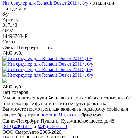
Интеркулер для Renault Duster 2011>, б/у
-
в наличии
Тип детали
б/у
Артикул
317143
OEM
144967634R
Склад
Санкт-Петербург - 1шт.
7400
руб.
7400
руб.
Нет товаров.
Мы используем куки 🍪 на всех своих сайтах, потому что без
них некоторые функции сайта не будут работать.
Вы можете посмотреть как включить поддержку cookie для
своего браузера в
помощи Яндекса
.
Прекрасно
Санкт-Петербург
,
Пушкин, Кузьминское шоссе, д. 48
,
(812) 409-6111
и
(495) 260-6111
ООО СмартАвто
2006-2026
ПН-ПТ
10:00
-
20:00
,
СБ
10:00
-
15:00