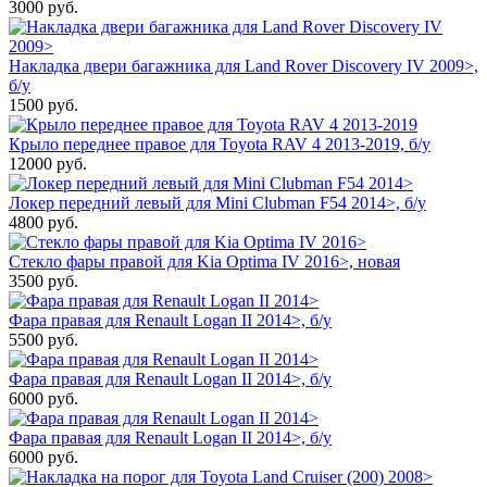
3000
руб.
Накладка двери багажника для Land Rover Discovery IV 2009>,
б/у
1500
руб.
Крыло переднее правое для Toyota RAV 4 2013-2019, б/у
12000
руб.
Локер передний левый для Mini Clubman F54 2014>, б/у
4800
руб.
Стекло фары правой для Kia Optima IV 2016>, новая
3500
руб.
Фара правая для Renault Logan II 2014>, б/у
5500
руб.
Фара правая для Renault Logan II 2014>, б/у
6000
руб.
Фара правая для Renault Logan II 2014>, б/у
6000
руб.