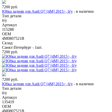
7200
руб.
Юбка задняя для Audi Q7 [4M] 2015>, б/у
-
в наличии
Тип детали
б/у
Артикул
115288
OEM
4M0807521B
Склад
Санкт-Петербург - 1шт.
7200
руб.
7200
руб.
Юбка задняя для Audi Q7 [4M] 2015>, б/у
-
в наличии
Тип детали
б/у
Артикул
135419
OEM
4M0807521B