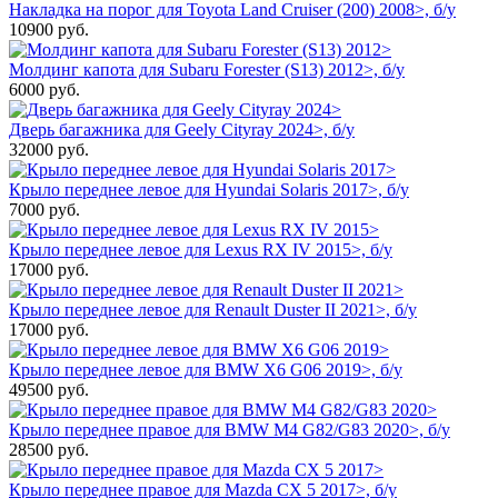
Накладка на порог для Toyota Land Cruiser (200) 2008>, б/у
10900
руб.
Молдинг капота для Subaru Forester (S13) 2012>, б/у
6000
руб.
Дверь багажника для Geely Cityray 2024>, б/у
32000
руб.
Крыло переднее левое для Hyundai Solaris 2017>, б/у
7000
руб.
Крыло переднее левое для Lexus RX IV 2015>, б/у
17000
руб.
Крыло переднее левое для Renault Duster II 2021>, б/у
17000
руб.
Крыло переднее левое для BMW X6 G06 2019>, б/у
49500
руб.
Крыло переднее правое для BMW M4 G82/G83 2020>, б/у
28500
руб.
Крыло переднее правое для Mazda CX 5 2017>, б/у