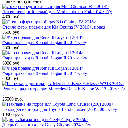
Новые поступления
Локер передний левый для Mini Clubman F54 2014>, б/у
4800
руб.
Стекло фары правой для Kia Optima IV 2016>, новая
3500
руб.
Фара правая для Renault Logan II 2014>, б/у
5500
руб.
Фара правая для Renault Logan II 2014>, б/у
6000
руб.
Фара правая для Renault Logan II 2014>, б/у
6000
руб.
Решетка радиатора для Mercedes-Benz E-Klasse W213 2016>, б/
у
25500
руб.
Накладка на порог для Toyota Land Cruiser (200) 2008>, б/у
10900
руб.
Дверь багажника для Geely Cityray 2024>, б/у