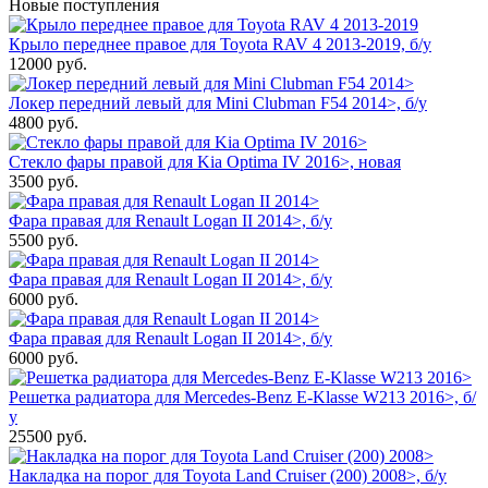
Новые поступления
Крыло переднее правое для Toyota RAV 4 2013-2019, б/у
12000
руб.
Локер передний левый для Mini Clubman F54 2014>, б/у
4800
руб.
Стекло фары правой для Kia Optima IV 2016>, новая
3500
руб.
Фара правая для Renault Logan II 2014>, б/у
5500
руб.
Фара правая для Renault Logan II 2014>, б/у
6000
руб.
Фара правая для Renault Logan II 2014>, б/у
6000
руб.
Решетка радиатора для Mercedes-Benz E-Klasse W213 2016>, б/
у
25500
руб.
Накладка на порог для Toyota Land Cruiser (200) 2008>, б/у