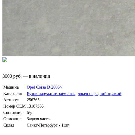
3000
руб.
—
в наличии
Машина
Opel
Corsa D 2006>
Категория
Кузов наружные элементы
,
локер передний правый
Артикул
256765
Номер OEM
13187355
Состояние
б/у
Описание
Задняя часть.
Склад
Санкт-Петербург - 1шт.