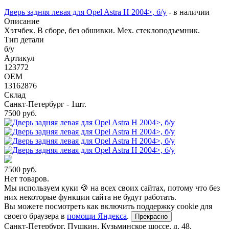
Дверь задняя левая для Opel Astra H 2004>, б/у
-
в наличии
Описание
Хэтчбек. В сборе, без обшивки. Мех. стеклоподъемник.
Тип детали
б/у
Артикул
123772
OEM
13162876
Склад
Санкт-Петербург - 1шт.
7500
руб.
7500
руб.
Нет товаров.
Мы используем куки 🍪 на всех своих сайтах, потому что без
них некоторые функции сайта не будут работать.
Вы можете посмотреть как включить поддержку cookie для
своего браузера в
помощи Яндекса
.
Прекрасно
Санкт-Петербург
,
Пушкин, Кузьминское шоссе, д. 48
,