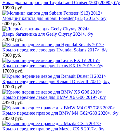
Накладка на порог для Toyota Land Cruiser (200) 2008>, б/у
10900
руб.
Молдинг капота для Subaru Forester (S13) 2012>, б/у
6000
руб.
Дверь багажника для Geely Cityray 2024>, б/у
32000
руб.
Крыло переднее левое для Hyundai Solaris 2017>, б/у
7000
руб.
Крыло переднее левое для Lexus RX IV 2015>, б/у
17000
руб.
Крыло переднее левое для Renault Duster II 2021>, б/у
17000
руб.
Крыло переднее левое для BMW X6 G06 2019>, б/у
49500
руб.
Крыло переднее правое для BMW M4 G82/G83 2020>, б/у
28500
руб.
Крыло переднее правое для Mazda CX 5 2017>, б/у