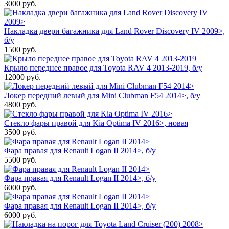
3000
руб.
Накладка двери багажника для Land Rover Discovery IV 2009>,
б/у
1500
руб.
Крыло переднее правое для Toyota RAV 4 2013-2019, б/у
12000
руб.
Локер передний левый для Mini Clubman F54 2014>, б/у
4800
руб.
Стекло фары правой для Kia Optima IV 2016>, новая
3500
руб.
Фара правая для Renault Logan II 2014>, б/у
5500
руб.
Фара правая для Renault Logan II 2014>, б/у
6000
руб.
Фара правая для Renault Logan II 2014>, б/у
6000
руб.