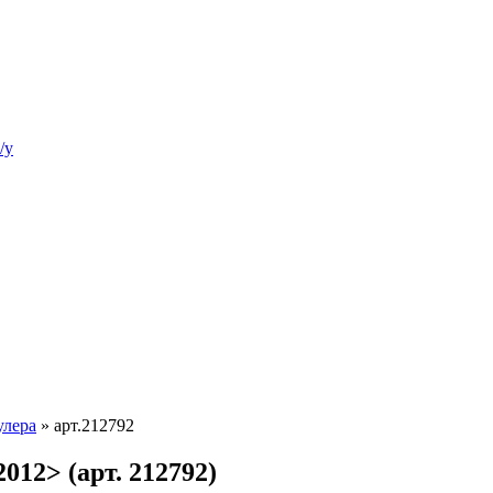
/у
улера
»
арт.212792
012> (арт. 212792)