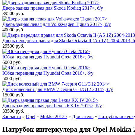
Дверь задняя правая для Skoda Kodiaq 2017>, б/у
39500
руб.
Дверь задняя левая для Volkswagen Tiguan 2017>, б/у
40000
руб.
Дверь передняя правая для Skoda Octavia II (A5 1Z) 2004-2013, б
29500
руб.
Юбка передняя для Hyundai Creta 2016>, б/у
6000
руб.
Юбка передняя для Hyundai Creta 2016>, б/у
5000
руб.
Диск колесный для BMW 7-серия G11/G12 2014>, б/у
15000
руб.
Дверь задняя правая для Lexus RX IV 2015>, б/у
33500
руб.
Запчасти
»
Opel
»
Mokka 2012>
»
Двигатель
»
Патрубок интерк
Патрубок интеркулера для Opel Mokka 2