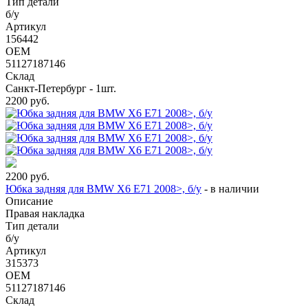
Тип детали
б/у
Артикул
156442
OEM
51127187146
Склад
Санкт-Петербург - 1шт.
2200
руб.
2200
руб.
Юбка задняя для BMW X6 E71 2008>, б/у
-
в наличии
Описание
Правая накладка
Тип детали
б/у
Артикул
315373
OEM
51127187146
Склад