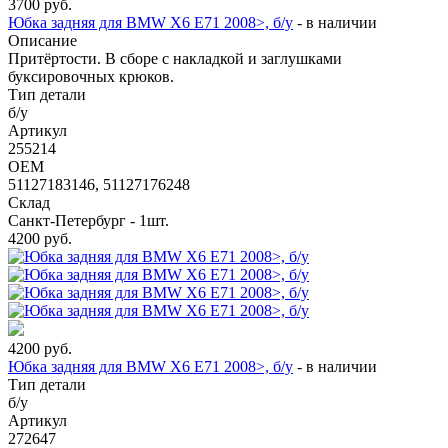
3700
руб.
Юбка задняя для BMW X6 E71 2008>, б/у
-
в наличии
Описание
Притёртости. В сборе с накладкой и заглушками
буксировочных крюков.
Тип детали
б/у
Артикул
255214
OEM
51127183146, 51127176248
Склад
Санкт-Петербург - 1шт.
4200
руб.
4200
руб.
Юбка задняя для BMW X6 E71 2008>, б/у
-
в наличии
Тип детали
б/у
Артикул
272647