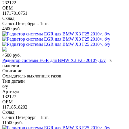
232122
OEM
11717810751
Склад
Санкт-Петербург - 1шт.
4500
руб.
4500
руб.
Радиатор системы EGR для BMW X3 F25 2010>, б/у
-
в
наличии
Описание
Охладитель выхлопных газов.
Тип детали
б/у
Артикул
132127
OEM
11718518202
Склад
Санкт-Петербург - 1шт.
11500
руб.