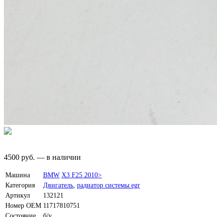
4500
руб.
—
в наличии
Машина
BMW
X3 F25 2010>
Категория
Двигатель
,
радиатор системы egr
Артикул
132121
Номер OEM
11717810751
Состояние
б/у