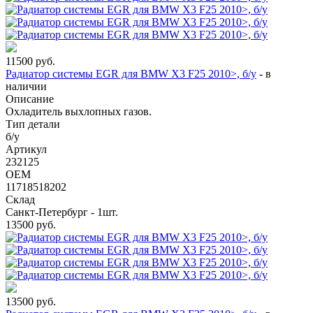
11500
руб.
Радиатор системы EGR для BMW X3 F25 2010>, б/у
-
в
наличии
Описание
Охладитель выхлопных газов.
Тип детали
б/у
Артикул
232125
OEM
11718518202
Склад
Санкт-Петербург - 1шт.
13500
руб.
13500
руб.