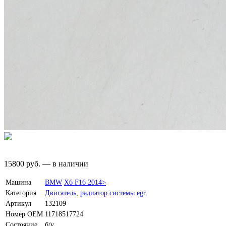
15800
руб.
—
в наличии
Машина
BMW
X6 F16 2014>
Категория
Двигатель
,
радиатор системы egr
Артикул
132109
Номер OEM
11718517724
Состояние
б/у