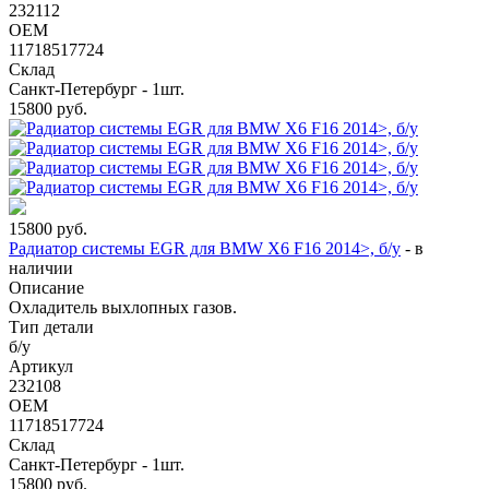
232112
OEM
11718517724
Склад
Санкт-Петербург - 1шт.
15800
руб.
15800
руб.
Радиатор системы EGR для BMW X6 F16 2014>, б/у
-
в
наличии
Описание
Охладитель выхлопных газов.
Тип детали
б/у
Артикул
232108
OEM
11718517724
Склад
Санкт-Петербург - 1шт.
15800
руб.