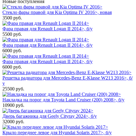
Новые поступления
Стекло фары правой для Kia Optima IV 2016>, новая
3500
руб.
Фара правая для Renault Logan II 2014>, б/у
5500
руб.
Фара правая для Renault Logan II 2014>, б/у
6000
руб.
Фара правая для Renault Logan II 2014>, б/у
6000
руб.
Решетка радиатора для Mercedes-Benz E-Klasse W213 2016>, б/
у
25500
руб.
Накладка на порог для Toyota Land Cruiser (200) 2008>, б/у
10900
руб.
Дверь багажника для Geely Cityray 2024>, б/у
32000
руб.
Крыло переднее левое для Hyundai Solaris 2017>, б/у