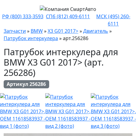
РФ
(800) 333-3593
СПб
(812) 409-6111
МСК
(495) 260-
6111
Запчасти
»
BMW
»
X3 G01 2017>
»
Двигатель
»
Патрубок интеркулера
»
арт.256286
Патрубок интеркулера для
BMW X3 G01 2017> (арт.
256286)
Артикул 256286