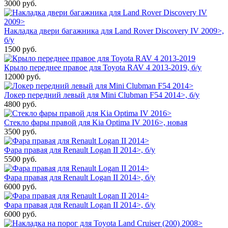
3000
руб.
Накладка двери багажника для Land Rover Discovery IV 2009>,
б/у
1500
руб.
Крыло переднее правое для Toyota RAV 4 2013-2019, б/у
12000
руб.
Локер передний левый для Mini Clubman F54 2014>, б/у
4800
руб.
Стекло фары правой для Kia Optima IV 2016>, новая
3500
руб.
Фара правая для Renault Logan II 2014>, б/у
5500
руб.
Фара правая для Renault Logan II 2014>, б/у
6000
руб.
Фара правая для Renault Logan II 2014>, б/у
6000
руб.