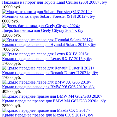
Накладка на порог для Toyota Land Cruiser (200) 2008>, б/у
10900
руб.
Молдинг капота для Subaru Forester (S13) 2012>, б/у
6000
руб.
Дверь багажника для Geely Cityray 2024>, б/у
32000
руб.
Крыло переднее левое для Hyundai Solaris 2017>, б/у
7000
руб.
Крыло переднее левое для Lexus RX IV 2015>, б/у
17000
руб.
Крыло переднее левое для Renault Duster II 2021>, б/у
17000
руб.
Крыло переднее левое для BMW X6 G06 2019>, б/у
49500
руб.
Крыло переднее правое для BMW M4 G82/G83 2020>, б/у
28500
руб.
Крыло переднее правое для Mazda CX 5 2017>, б/у