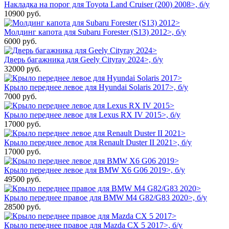
Накладка на порог для Toyota Land Cruiser (200) 2008>, б/у
10900
руб.
Молдинг капота для Subaru Forester (S13) 2012>, б/у
6000
руб.
Дверь багажника для Geely Cityray 2024>, б/у
32000
руб.
Крыло переднее левое для Hyundai Solaris 2017>, б/у
7000
руб.
Крыло переднее левое для Lexus RX IV 2015>, б/у
17000
руб.
Крыло переднее левое для Renault Duster II 2021>, б/у
17000
руб.
Крыло переднее левое для BMW X6 G06 2019>, б/у
49500
руб.
Крыло переднее правое для BMW M4 G82/G83 2020>, б/у
28500
руб.
Крыло переднее правое для Mazda CX 5 2017>, б/у