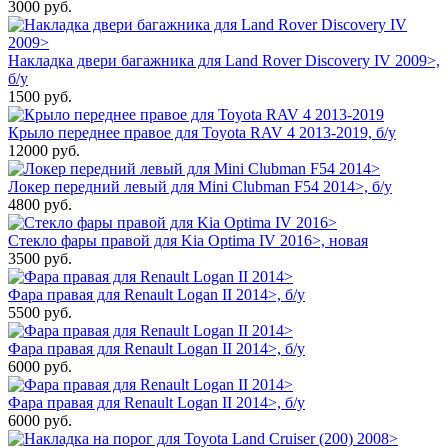
3000
руб.
Накладка двери багажника для Land Rover Discovery IV 2009>,
б/у
1500
руб.
Крыло переднее правое для Toyota RAV 4 2013-2019, б/у
12000
руб.
Локер передний левый для Mini Clubman F54 2014>, б/у
4800
руб.
Стекло фары правой для Kia Optima IV 2016>, новая
3500
руб.
Фара правая для Renault Logan II 2014>, б/у
5500
руб.
Фара правая для Renault Logan II 2014>, б/у
6000
руб.
Фара правая для Renault Logan II 2014>, б/у
6000
руб.