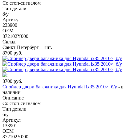
Со стоп-сигналом
Тип детали
б/у
Артикул
233900
OEM
872102Y000
Склад
Санкт-Петербург - 1шт.
8700
руб.
8700
руб.
Спойлер двери багажника для Hyundai ix35 2010>, б/у
-
в
наличии
Описание
Со стоп-сигналом
Тип детали
б/у
Артикул
133901
OEM
872102Y000