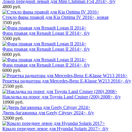
Локер передний левый для Mini Clubman F54 2014>, б/у
4800
руб.
Стекло фары правой для Kia Optima IV 2016>, новая
3500
руб.
Фара правая для Renault Logan II 2014>, б/у
5500
руб.
Фара правая для Renault Logan II 2014>, б/у
6000
руб.
Фара правая для Renault Logan II 2014>, б/у
6000
руб.
Решетка радиатора для Mercedes-Benz E-Klasse W213 2016>, б/у
25500
руб.
Накладка на порог для Toyota Land Cruiser (200) 2008>, б/у
10900
руб.
Дверь багажника для Geely Cityray 2024>, б/у
32000
руб.
Крыло переднее левое для Hyundai Solaris 2017>, б/у