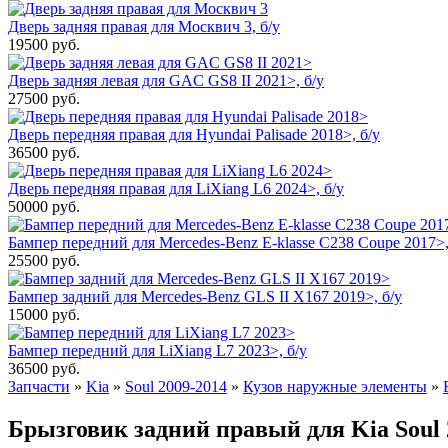
Дверь задняя правая для Москвич 3, б/у
19500
руб.
Дверь задняя левая для GAC GS8 II 2021>, б/у
27500
руб.
Дверь передняя правая для Hyundai Palisade 2018>, б/у
36500
руб.
Дверь передняя правая для LiXiang L6 2024>, б/у
50000
руб.
Бампер передний для Mercedes-Benz E-klasse C238 Coupe 2017>,
25500
руб.
Бампер задний для Mercedes-Benz GLS II X167 2019>, б/у
15000
руб.
Бампер передний для LiXiang L7 2023>, б/у
36500
руб.
Запчасти
»
Kia
»
Soul 2009-2014
»
Кузов наружные элементы
»
Брызговик задний правый для Kia Soul 2