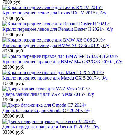
7000
руб.
Крыло переднее левое для Lexus RX IV 2015>, б/у
17000
руб.
Крыло переднее левое для Renault Duster II 2021>, б/у
17000
руб.
Крыло переднее левое для BMW X6 G06 2019>, б/у
49500
руб.
Крыло переднее правое для BMW M4 G82/G83 2020>, б/у
28500
руб.
Крыло переднее правое для Mazda CX 5 2017>, б/у
16000
руб.
Дверь задняя левая для VAZ Vesta 2015>, б/у
19000
руб.
Дверь багажника для Omoda C7 2024>, б/у
35000
руб.
Дверь передняя правая для Jaecoo J7 2023>, б/у
33500
руб.