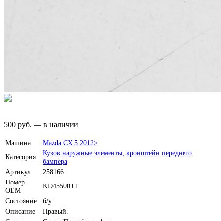
500
руб.
—
в наличии
Машина
Mazda
CX 5 2012>
Кузов наружные элементы
,
кронштейн переднего
Категория
бампера
Артикул
258166
Номер
KD45500T1
OEM
Состояние
б/у
Описание
Правый.