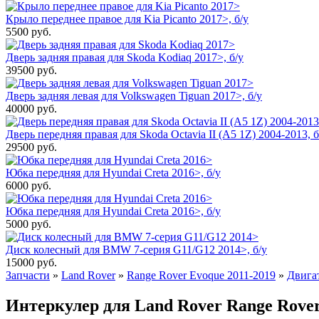
Крыло переднее правое для Kia Picanto 2017>, б/у
5500
руб.
Дверь задняя правая для Skoda Kodiaq 2017>, б/у
39500
руб.
Дверь задняя левая для Volkswagen Tiguan 2017>, б/у
40000
руб.
Дверь передняя правая для Skoda Octavia II (A5 1Z) 2004-2013, б
29500
руб.
Юбка передняя для Hyundai Creta 2016>, б/у
6000
руб.
Юбка передняя для Hyundai Creta 2016>, б/у
5000
руб.
Диск колесный для BMW 7-серия G11/G12 2014>, б/у
15000
руб.
Запчасти
»
Land Rover
»
Range Rover Evoque 2011-2019
»
Двига
Интеркулер для Land Rover Range Rover 