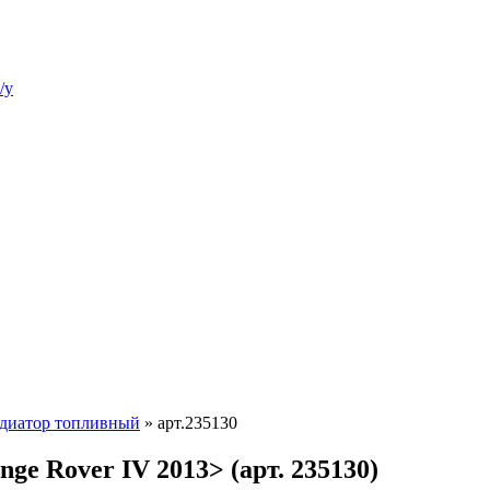
/у
диатор топливный
»
арт.235130
e Rover IV 2013> (арт. 235130)