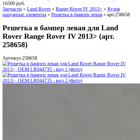
16500
руб.
Запчасти
»
Land Rover
»
Range Rover IV 2013>
»
Кузов
наружные элементы
»
Решетка в бампер левая
»
арт.258658
Решетка в бампер левая для Land
Rover Range Rover IV 2013> (арт.
258658)
Артикул 258658