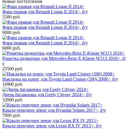
Новые поступления
Фара правая для Renault Logan II 2014>, б/у
5500
руб.
Фара правая для Renault Logan II 2014>, б/у
6000
руб.
Фара правая для Renault Logan II 2014>, б/у
6000
руб.
Решетка радиатора для Mercedes-Benz E-Klasse W213 2016>, б/
у
25500
руб.
Накладка на порог для Toyota Land Cruiser (200) 2008>, б/у
10900
руб.
Дверь багажника для Geely Cityray 2024>, б/у
32000
руб.
Крыло переднее левое для Hyundai Solaris 2017>, б/у
7000
руб.
Крыло переднее левое для Lexus RX IV 2015>, б/у