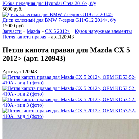
Юбка передняя для Hyundai Creta 2016>, б/у
5000
руб.
Диск колесный для BMW 7-серия G11/G12 2014>, б/у
15000
руб.
Запчасти
»
Mazda
»
CX 5 2012>
»
Кузов наружные элементы
»
Петля капота правая
»
арт.120943
Петля капота правая для Mazda CX 5
2012> (арт. 120943)
Артикул 120943