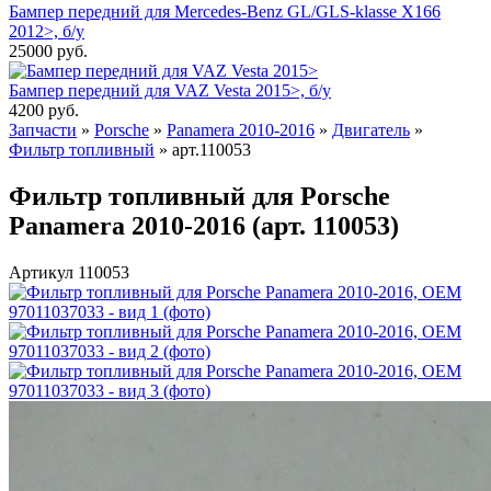
Бампер передний для Mercedes-Benz GL/GLS-klasse X166
2012>, б/у
25000
руб.
Бампер передний для VAZ Vesta 2015>, б/у
4200
руб.
Запчасти
»
Porsche
»
Panamera 2010-2016
»
Двигатель
»
Фильтр топливный
»
арт.110053
Фильтр топливный для Porsche
Panamera 2010-2016 (арт. 110053)
Артикул 110053