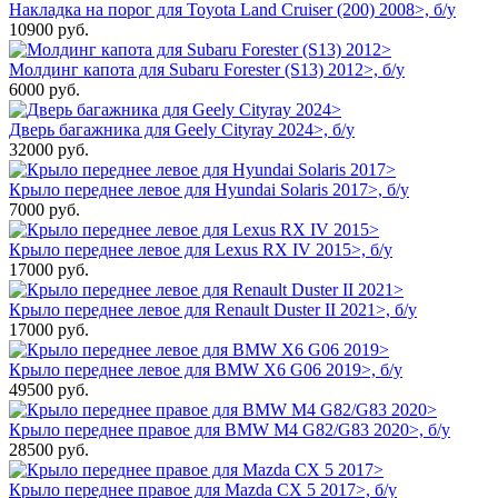
Накладка на порог для Toyota Land Cruiser (200) 2008>, б/у
10900
руб.
Молдинг капота для Subaru Forester (S13) 2012>, б/у
6000
руб.
Дверь багажника для Geely Cityray 2024>, б/у
32000
руб.
Крыло переднее левое для Hyundai Solaris 2017>, б/у
7000
руб.
Крыло переднее левое для Lexus RX IV 2015>, б/у
17000
руб.
Крыло переднее левое для Renault Duster II 2021>, б/у
17000
руб.
Крыло переднее левое для BMW X6 G06 2019>, б/у
49500
руб.
Крыло переднее правое для BMW M4 G82/G83 2020>, б/у
28500
руб.
Крыло переднее правое для Mazda CX 5 2017>, б/у