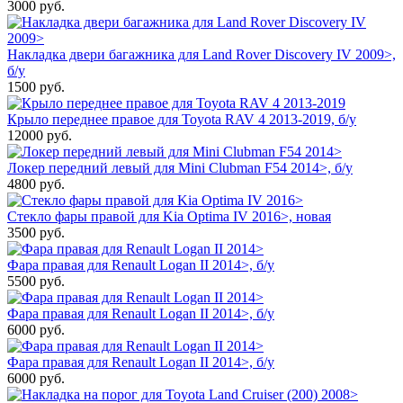
3000
руб.
Накладка двери багажника для Land Rover Discovery IV 2009>,
б/у
1500
руб.
Крыло переднее правое для Toyota RAV 4 2013-2019, б/у
12000
руб.
Локер передний левый для Mini Clubman F54 2014>, б/у
4800
руб.
Стекло фары правой для Kia Optima IV 2016>, новая
3500
руб.
Фара правая для Renault Logan II 2014>, б/у
5500
руб.
Фара правая для Renault Logan II 2014>, б/у
6000
руб.
Фара правая для Renault Logan II 2014>, б/у
6000
руб.