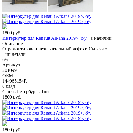
1800
руб.
Интеркулер для Renault Arkana 2019>, б/у
-
в наличии
Описание
Отремонтирован незначительный дефект. См. фото.
Тип детали
б/у
Артикул
201099
OEM
144965154R
Склад
Санкт-Петербург - 1шт.
1800
руб.
1800
руб.