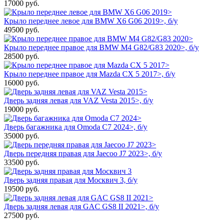
17000
руб.
Крыло переднее левое для BMW X6 G06 2019>, б/у
49500
руб.
Крыло переднее правое для BMW M4 G82/G83 2020>, б/у
28500
руб.
Крыло переднее правое для Mazda CX 5 2017>, б/у
16000
руб.
Дверь задняя левая для VAZ Vesta 2015>, б/у
19000
руб.
Дверь багажника для Omoda C7 2024>, б/у
35000
руб.
Дверь передняя правая для Jaecoo J7 2023>, б/у
33500
руб.
Дверь задняя правая для Москвич 3, б/у
19500
руб.
Дверь задняя левая для GAC GS8 II 2021>, б/у
27500
руб.