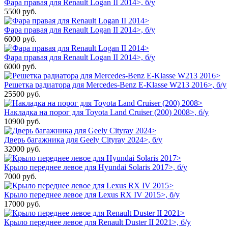
Фара правая для Renault Logan II 2014>, б/у
5500
руб.
Фара правая для Renault Logan II 2014>, б/у
6000
руб.
Фара правая для Renault Logan II 2014>, б/у
6000
руб.
Решетка радиатора для Mercedes-Benz E-Klasse W213 2016>, б/у
25500
руб.
Накладка на порог для Toyota Land Cruiser (200) 2008>, б/у
10900
руб.
Дверь багажника для Geely Cityray 2024>, б/у
32000
руб.
Крыло переднее левое для Hyundai Solaris 2017>, б/у
7000
руб.
Крыло переднее левое для Lexus RX IV 2015>, б/у
17000
руб.
Крыло переднее левое для Renault Duster II 2021>, б/у