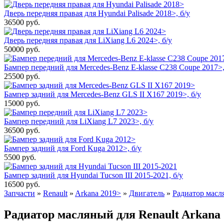
Дверь передняя правая для Hyundai Palisade 2018>, б/у
36500
руб.
Дверь передняя правая для LiXiang L6 2024>, б/у
50000
руб.
Бампер передний для Mercedes-Benz E-klasse C238 Coupe 2017>,
25500
руб.
Бампер задний для Mercedes-Benz GLS II X167 2019>, б/у
15000
руб.
Бампер передний для LiXiang L7 2023>, б/у
36500
руб.
Бампер задний для Ford Kuga 2012>, б/у
5500
руб.
Бампер задний для Hyundai Tucson III 2015-2021, б/у
16500
руб.
Запчасти
»
Renault
»
Arkana 2019>
»
Двигатель
»
Радиатор мас
Радиатор масляный для Renault Arkana 2