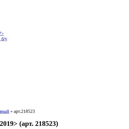
 б/у
ляный
»
арт.218523
019> (арт. 218523)