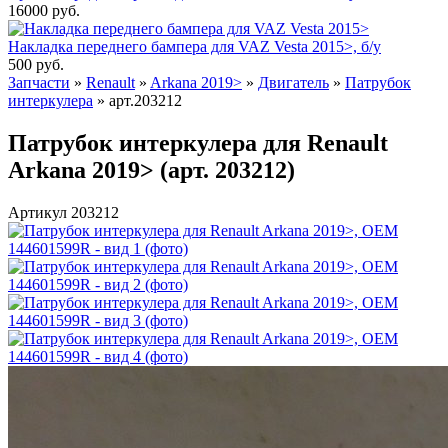
16000
руб.
Накладка переднего бампера для VAZ Vesta 2015>, б/у
500
руб.
Запчасти
»
Renault
»
Arkana 2019>
»
Двигатель
»
Патрубок
интеркулера
»
арт.203212
Патрубок интеркулера для Renault
Arkana 2019> (арт. 203212)
Артикул 203212