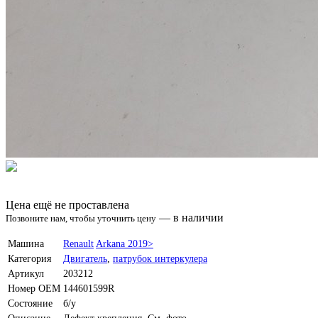
Цена ещё не проставлена
—
в наличии
Позвоните нам, чтобы уточнить цену
Машина
Renault
Arkana 2019>
Категория
Двигатель
,
патрубок интеркулера
Артикул
203212
Номер OEM
144601599R
Состояние
б/у
Описание
Дефект крепления. См. фото.