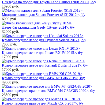
Накладка на порог для Toyota Land Cruiser (200) 2008>, б/у
10900
руб.
Молдинг капота для Subaru Forester (S13) 2012>, б/у
6000
руб.
Дверь багажника для Geely Cityray 2024>, б/у
32000
руб.
Крыло переднее левое для Hyundai Solaris 2017>, б/у
7000
руб.
Крыло переднее левое для Lexus RX IV 2015>, б/у
17000
руб.
Крыло переднее левое для Renault Duster II 2021>, б/у
17000
руб.
Крыло переднее левое для BMW X6 G06 2019>, б/у
49500
руб.
Крыло переднее правое для BMW M4 G82/G83 2020>, б/у
28500
руб.
Крыло переднее правое для Mazda CX 5 2017>, б/у