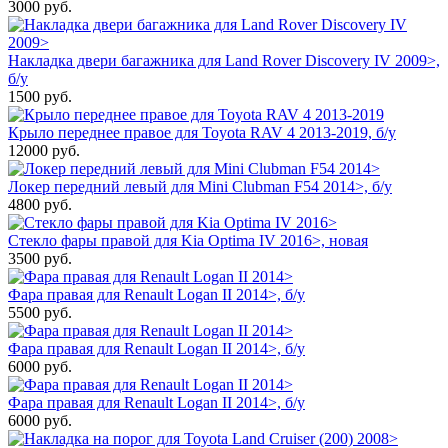
3000
руб.
Накладка двери багажника для Land Rover Discovery IV 2009>,
б/у
1500
руб.
Крыло переднее правое для Toyota RAV 4 2013-2019, б/у
12000
руб.
Локер передний левый для Mini Clubman F54 2014>, б/у
4800
руб.
Стекло фары правой для Kia Optima IV 2016>, новая
3500
руб.
Фара правая для Renault Logan II 2014>, б/у
5500
руб.
Фара правая для Renault Logan II 2014>, б/у
6000
руб.
Фара правая для Renault Logan II 2014>, б/у
6000
руб.