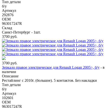
Тип детали
б/у
Артикул
292876
OEM
963017247R
Склад
Санкт-Петербург - 1шт.
3700
руб.
3700
руб.
Зеркало правое электрическое для Renault Logan 2005>, б/у
-
в
наличии
Описание
Рестайлинг с 2010г. (большое). 5 контактов. Без накладки
Тип детали
б/у
Артикул
102601
OEM
963017247R