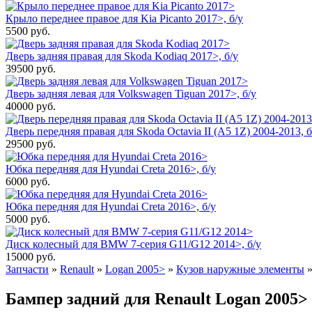
Крыло переднее правое для Kia Picanto 2017>, б/у
5500
руб.
Дверь задняя правая для Skoda Kodiaq 2017>, б/у
39500
руб.
Дверь задняя левая для Volkswagen Tiguan 2017>, б/у
40000
руб.
Дверь передняя правая для Skoda Octavia II (A5 1Z) 2004-2013, б
29500
руб.
Юбка передняя для Hyundai Creta 2016>, б/у
6000
руб.
Юбка передняя для Hyundai Creta 2016>, б/у
5000
руб.
Диск колесный для BMW 7-серия G11/G12 2014>, б/у
15000
руб.
Запчасти
»
Renault
»
Logan 2005>
»
Кузов наружные элементы
Бампер задний для Renault Logan 2005> (