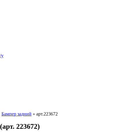
/у
»
Бампер задний
»
арт.223672
арт. 223672)