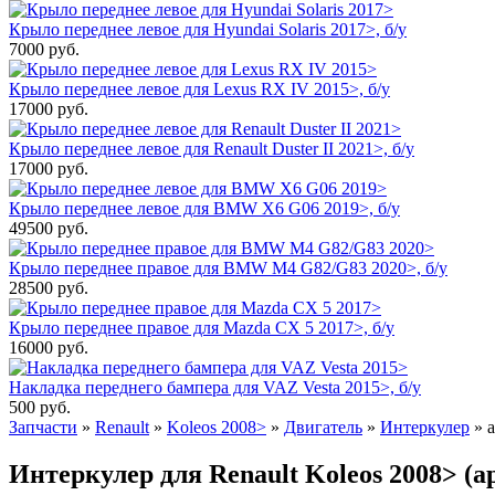
Крыло переднее левое для Hyundai Solaris 2017>, б/у
7000
руб.
Крыло переднее левое для Lexus RX IV 2015>, б/у
17000
руб.
Крыло переднее левое для Renault Duster II 2021>, б/у
17000
руб.
Крыло переднее левое для BMW X6 G06 2019>, б/у
49500
руб.
Крыло переднее правое для BMW M4 G82/G83 2020>, б/у
28500
руб.
Крыло переднее правое для Mazda CX 5 2017>, б/у
16000
руб.
Накладка переднего бампера для VAZ Vesta 2015>, б/у
500
руб.
Запчасти
»
Renault
»
Koleos 2008>
»
Двигатель
»
Интеркулер
»
Интеркулер для Renault Koleos 2008> (ар