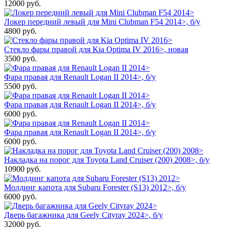
12000
руб.
Локер передний левый для Mini Clubman F54 2014>, б/у
4800
руб.
Стекло фары правой для Kia Optima IV 2016>, новая
3500
руб.
Фара правая для Renault Logan II 2014>, б/у
5500
руб.
Фара правая для Renault Logan II 2014>, б/у
6000
руб.
Фара правая для Renault Logan II 2014>, б/у
6000
руб.
Накладка на порог для Toyota Land Cruiser (200) 2008>, б/у
10900
руб.
Молдинг капота для Subaru Forester (S13) 2012>, б/у
6000
руб.
Дверь багажника для Geely Cityray 2024>, б/у
32000
руб.