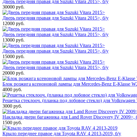
Дверь передняя правая для Suzuki Vitara 2015>, б/у
30000
руб.
Дверь передняя правая для Suzuki Vitara 2015>, б/у
12000
руб.
Дверь передняя правая для Suzuki Vitara 2015>, б/у
13000
руб.
Дверь передняя правая для Suzuki Vitara 2015>, б/у
15000
руб.
Дверь передняя правая для Suzuki Vitara 2015>, б/у
20000
руб.
Блок розжига ксеноновой лампы для Mercedes-Benz E-Klasse W2
4000
руб.
Решетка стеклооч. (планка под лобовое стекло) для Volkswagen 
3000
руб.
Накладка двери багажника для Land Rover Discovery IV 2009>, 
1500
руб.
Крыло переднее правое для Toyota RAV 4 2013-2019, б/у