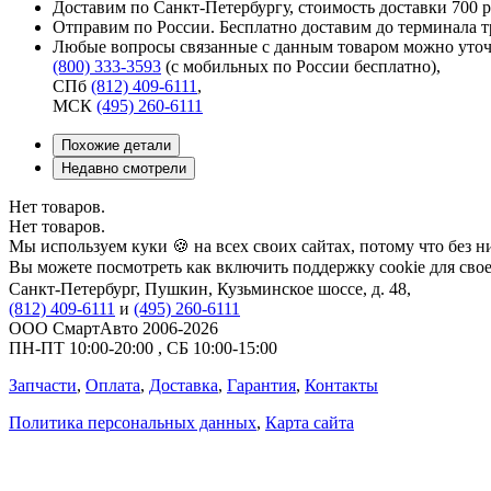
Доставим по Санкт-Петербургу, стоимость доставки 700 р
Отправим по России. Бесплатно доставим до терминала 
Любые вопросы связанные с данным товаром можно уточ
(800) 333-3593
(с мобильных по России бесплатно)
,
СПб
(812) 409-6111
,
МСК
(495) 260-6111
Похожие детали
Недавно смотрели
Нет товаров.
Нет товаров.
Мы используем куки 🍪 на всех своих сайтах, потому что без н
Вы можете посмотреть как включить поддержку cookie для свое
Санкт-Петербург
,
Пушкин, Кузьминское шоссе, д. 48
,
(812) 409-6111
и
(495) 260-6111
ООО СмартАвто
2006-2026
ПН-ПТ
10:00
-
20:00
,
СБ
10:00
-
15:00
Запчасти
,
Оплата
,
Доставка
,
Гарантия
,
Контакты
Политика персональных данных
,
Карта сайта