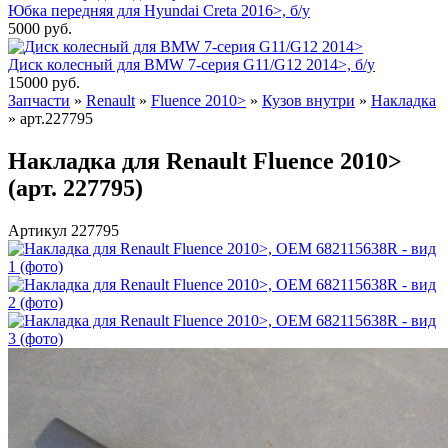
Юбка передняя для Hyundai Creta 2016>, б/у
5000
руб.
Диск колесный для BMW 7-серия G11/G12 2014>, б/у
15000
руб.
Запчасти
»
Renault
»
Fluence 2010>
»
Кузов внутри
»
Накладка
»
арт.227795
Накладка для Renault Fluence 2010>
(арт. 227795)
Артикул 227795