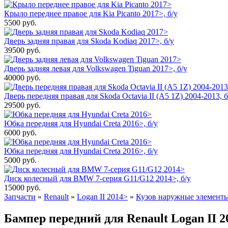
Крыло переднее правое для Kia Picanto 2017>, б/у
5500
руб.
Дверь задняя правая для Skoda Kodiaq 2017>, б/у
39500
руб.
Дверь задняя левая для Volkswagen Tiguan 2017>, б/у
40000
руб.
Дверь передняя правая для Skoda Octavia II (A5 1Z) 2004-2013, б
29500
руб.
Юбка передняя для Hyundai Creta 2016>, б/у
6000
руб.
Юбка передняя для Hyundai Creta 2016>, б/у
5000
руб.
Диск колесный для BMW 7-серия G11/G12 2014>, б/у
15000
руб.
Запчасти
»
Renault
»
Logan II 2014>
»
Кузов наружные элемент
Бампер передний для Renault Logan II 20