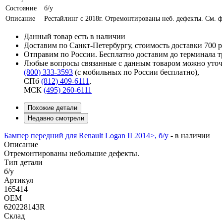
Состояние
б/у
Описание
Рестайлинг с 2018г. Отремонтированы неб. дефекты. См. ф
Данный товар есть в наличии
Доставим по Санкт-Петербургу, стоимость доставки 700 р
Отправим по России. Бесплатно доставим до терминала 
Любые вопросы связанные с данным товаром можно уточ
(800) 333-3593
(с мобильных по России бесплатно)
,
СПб
(812) 409-6111
,
МСК
(495) 260-6111
Похожие детали
Недавно смотрели
Бампер передний для Renault Logan II 2014>, б/у
-
в наличии
Описание
Отремонтированы небольшие дефекты.
Тип детали
б/у
Артикул
165414
OEM
620228143R
Склад