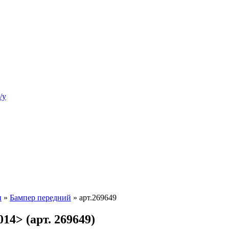
/у
ы
»
Бампер передний
»
арт.269649
14> (арт. 269649)