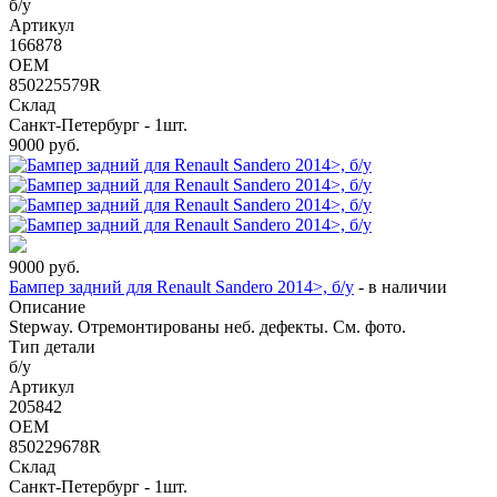
б/у
Артикул
166878
OEM
850225579R
Склад
Санкт-Петербург - 1шт.
9000
руб.
9000
руб.
Бампер задний для Renault Sandero 2014>, б/у
-
в наличии
Описание
Stepway. Отремонтированы неб. дефекты. См. фото.
Тип детали
б/у
Артикул
205842
OEM
850229678R
Склад
Санкт-Петербург - 1шт.