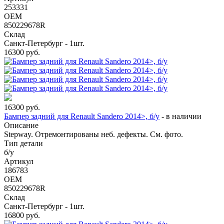
253331
OEM
850229678R
Склад
Санкт-Петербург - 1шт.
16300
руб.
16300
руб.
Бампер задний для Renault Sandero 2014>, б/у
-
в наличии
Описание
Stepway. Отремонтированы неб. дефекты. См. фото.
Тип детали
б/у
Артикул
186783
OEM
850229678R
Склад
Санкт-Петербург - 1шт.
16800
руб.