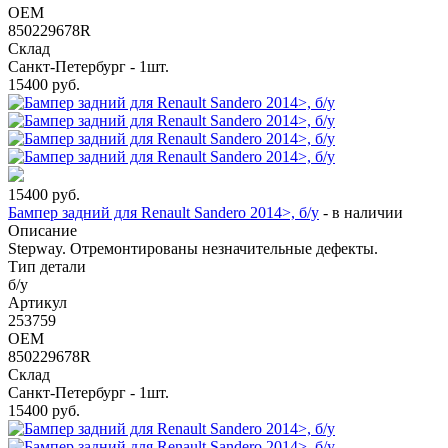
OEM
850229678R
Склад
Санкт-Петербург - 1шт.
15400
руб.
15400
руб.
Бампер задний для Renault Sandero 2014>, б/у
-
в наличии
Описание
Stepway. Отремонтированы незначительные дефекты.
Тип детали
б/у
Артикул
253759
OEM
850229678R
Склад
Санкт-Петербург - 1шт.
15400
руб.