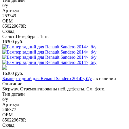
Тип детали
б/у
Артикул
253349
OEM
850229678R
Склад
Санкт-Петербург - 1шт.
16300
руб.
16300
руб.
Бампер задний для Renault Sandero 2014>, б/у
-
в наличии
Описание
Stepway. Отремонтированы неб. дефекты. См. фото.
Тип детали
б/у
Артикул
266377
OEM
850229678R
Склад