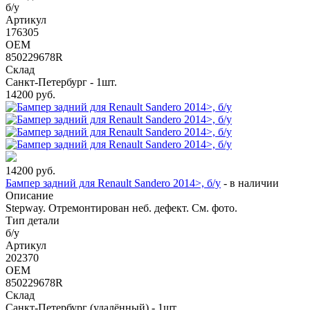
б/у
Артикул
176305
OEM
850229678R
Склад
Санкт-Петербург - 1шт.
14200
руб.
14200
руб.
Бампер задний для Renault Sandero 2014>, б/у
-
в наличии
Описание
Stepway. Отремонтирован неб. дефект. См. фото.
Тип детали
б/у
Артикул
202370
OEM
850229678R
Склад
Санкт-Петербург (удалённый) - 1шт.