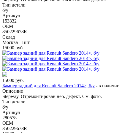
Тип детали
б/у
Артикул
153332
OEM
850229678R
Склад
Москва - 1шт.
15000
руб.
15000
руб.
Бампер задний для Renault Sandero 2014>, б/у
-
в наличии
Описание
Stepway. Отремонтирован неб. дефект. См. фото.
Тип детали
б/у
Артикул
280578
OEM
850229678R