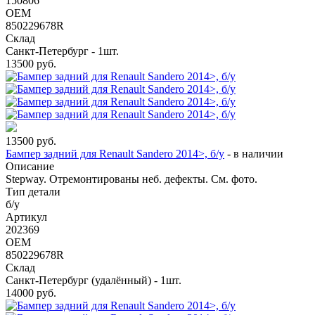
150806
OEM
850229678R
Склад
Санкт-Петербург - 1шт.
13500
руб.
13500
руб.
Бампер задний для Renault Sandero 2014>, б/у
-
в наличии
Описание
Stepway. Отремонтированы неб. дефекты. См. фото.
Тип детали
б/у
Артикул
202369
OEM
850229678R
Склад
Санкт-Петербург (удалённый) - 1шт.
14000
руб.