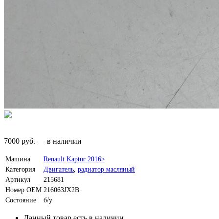
7000
руб.
—
в наличии
Машина
Renault
Kaptur 2016>
Категория
Двигатель
,
радиатор масляный
Артикул
215681
Номер OEM
216063JX2B
Состояние
б/у
Данный товар есть в наличии