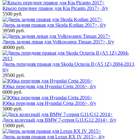
Крыло переднее правое для Kia Picanto 2017>, б/у
5500
руб.
Дверь задняя правая для Skoda Kodiaq 2017>, б/у
39500
руб.
Дверь задняя левая для Volkswagen Tiguan 2017>, б/у
40000
руб.
Дверь передняя правая для Skoda Octavia II (A5 1Z) 2004-2013,
б/у
29500
руб.
Юбка передняя для Hyundai Creta 2016>, б/у
6000
руб.
Юбка передняя для Hyundai Creta 2016>, б/у
5000
руб.
Диск колесный для BMW 7-серия G11/G12 2014>, б/у
15000
руб.
Дверь задняя правая для Lexus RX IV 2015>, б/у