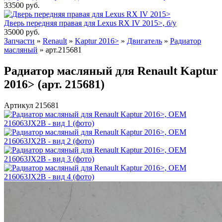
33500
руб.
Дверь передняя правая для Lexus RX IV 2015>, б/у
35000
руб.
Запчасти
»
Renault
»
Kaptur 2016>
»
Двигатель
»
Радиатор
масляный
»
арт.215681
Радиатор масляный для Renault Kaptur
2016> (арт. 215681)
Артикул 215681