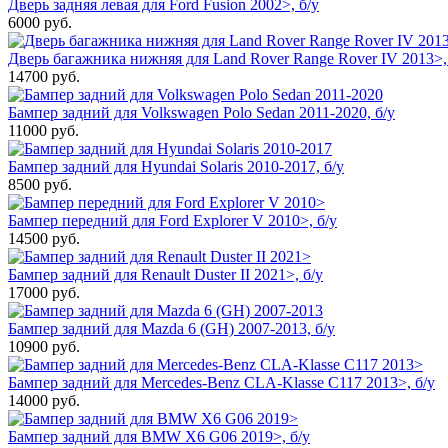
Дверь задняя левая для Ford Fusion 2002>, б/у
6000
руб.
Дверь багажника нижняя для Land Rover Range Rover IV 2013>,
14700
руб.
Бампер задний для Volkswagen Polo Sedan 2011-2020, б/у
11000
руб.
Бампер задний для Hyundai Solaris 2010-2017, б/у
8500
руб.
Бампер передний для Ford Explorer V 2010>, б/у
14500
руб.
Бампер задний для Renault Duster II 2021>, б/у
17000
руб.
Бампер задний для Mazda 6 (GH) 2007-2013, б/у
10900
руб.
Бампер задний для Mercedes-Benz CLA-Klasse C117 2013>, б/у
14000
руб.
Бампер задний для BMW X6 G06 2019>, б/у