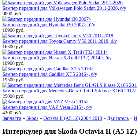
Бампер передний для Volkswagen Polo Sedan 2011-2020, б/у
9000
руб.
Бампер передний для Hyundai i30 2007>, б/у
10900
руб.
Бампер передний для Toyota Camry V50 2011-2018, б/у
16300
руб.
Бампер передний для Nissan X-Trail (T32) 2014>, б/у
10900
руб.
Бампер передний для Cadillac XT5 2016>, б/у
19500
руб.
Бампер передний для Mercedes-Benz GL/GLS-klasse X166 2012>,
25000
руб.
Бампер передний для VAZ Vesta 2015>, б/у
4200
руб.
Запчасти
»
Skoda
»
Octavia II (A5 1Z) 2004-2013
»
Двигатель
»
И
Интеркулер для Skoda Octavia II (A5 1Z) 