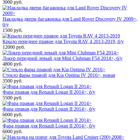
3000
руб.
Накладка двери багажника для Land Rover Discovery IV 2009>,
б/у
1500
руб.
Крыло переднее правое для Toyota RAV 4 2013-2019, б/у
12000
руб.
Локер передний левый для Mini Clubman F54 2014>, б/у
4800
руб.
Стекло фары правой для Kia Optima IV 2016>, новая
3500
руб.
Фара правая для Renault Logan II 2014>, б/у
5500
руб.
Фара правая для Renault Logan II 2014>, б/у
6000
руб.
Фара правая для Renault Logan II 2014>, б/у
6000
руб.