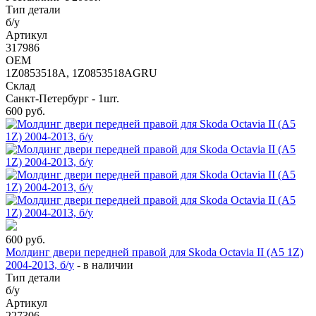
Тип детали
б/у
Артикул
317986
OEM
1Z0853518A, 1Z0853518AGRU
Склад
Санкт-Петербург - 1шт.
600
руб.
600
руб.
Молдинг двери передней правой для Skoda Octavia II (A5 1Z)
2004-2013, б/у
-
в наличии
Тип детали
б/у
Артикул
227306