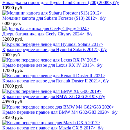
Накладка на порог для Toyota Land Cruiser (200) 2008>, б/у
10900
руб.
Молдинг капота для Subaru Forester (S13) 2012>, б/у
6000
руб.
Дверь багажника для Geely Cityray 2024>, б/у
32000
руб.
Крыло переднее левое для Hyundai Solaris 2017>, б/у
7000
руб.
Крыло переднее левое для Lexus RX IV 2015>, б/у
17000
руб.
Крыло переднее левое для Renault Duster II 2021>, б/у
17000
руб.
Крыло переднее левое для BMW X6 G06 2019>, б/у
49500
руб.
Крыло переднее правое для BMW M4 G82/G83 2020>, б/у
28500
руб.
Крыло переднее правое для Mazda CX 5 2017>, б/у