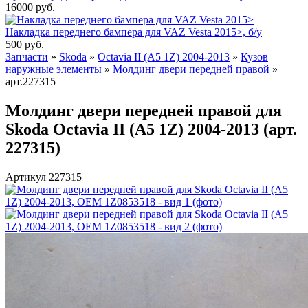
16000
руб.
Накладка переднего бампера для VAZ Vesta 2015>, б/у
500
руб.
Запчасти
»
Skoda
»
Octavia II (A5 1Z) 2004-2013
»
Кузов
наружные элементы
»
Молдинг двери передней правой
»
арт.227315
Молдинг двери передней правой для
Skoda Octavia II (A5 1Z) 2004-2013 (арт.
227315)
Артикул 227315