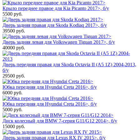
Крыло переднее правое для Kia Picanto 2017>, б/у
5500
руб.
Дверь задняя правая для Skoda Kodiaq 2017>, б/у
39500
руб.
Дверь задняя левая для Volkswagen Tiguan 2017>, б/у
40000
руб.
Дверь передняя правая для Skoda Octavia II (A5 1Z) 2004-2013,
б/у
29500
руб.
Юбка передняя для Hyundai Creta 2016>, б/у
6000
руб.
Юбка передняя для Hyundai Creta 2016>, б/у
5000
руб.
Диск колесный для BMW 7-серия G11/G12 2014>, б/у
15000
руб.
Дверь задняя правая для Lexus RX IV 2015>, б/у