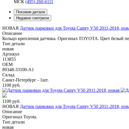
МСК
(495) 260-6111
Похожие детали
Недавно смотрели
НОВАЯ
Датчик парковки для Toyota Camry V50 2011-2018, нов
Описание
Кольцо крепления датчика. Оригинал TOYOTA. Цвет белый пе
Тип детали
новая
Артикул
113855
OEM
89348-33100-A1
Склад
Санкт-Петербург - 1шт.
1100
руб.
1100
руб.
НОВАЯ
Датчик парковки для Toyota Camry V50 2011-2018, нов
Описание
Оригинал Toyota.
Тип детали
новая