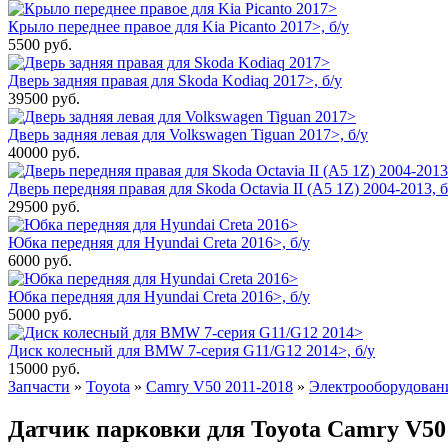
Крыло переднее правое для Kia Picanto 2017>, б/у
5500
руб.
Дверь задняя правая для Skoda Kodiaq 2017>, б/у
39500
руб.
Дверь задняя левая для Volkswagen Tiguan 2017>, б/у
40000
руб.
Дверь передняя правая для Skoda Octavia II (A5 1Z) 2004-2013, б
29500
руб.
Юбка передняя для Hyundai Creta 2016>, б/у
6000
руб.
Юбка передняя для Hyundai Creta 2016>, б/у
5000
руб.
Диск колесный для BMW 7-серия G11/G12 2014>, б/у
15000
руб.
Запчасти
»
Toyota
»
Camry V50 2011-2018
»
Электрооборудован
Датчик парковки для Toyota Camry V50 2