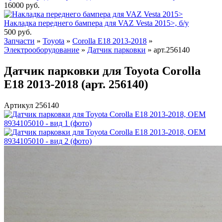
16000
руб.
Накладка переднего бампера для VAZ Vesta 2015>, б/у
500
руб.
Запчасти
»
Toyota
»
Corolla E18 2013-2018
»
Электрооборудование
»
Датчик парковки
»
арт.256140
Датчик парковки для Toyota Corolla
E18 2013-2018 (арт. 256140)
Артикул 256140