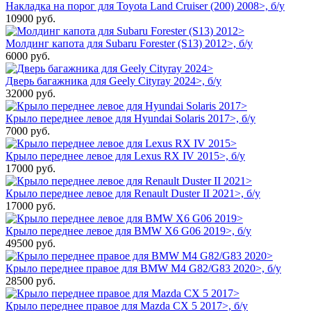
Накладка на порог для Toyota Land Cruiser (200) 2008>, б/у
10900
руб.
Молдинг капота для Subaru Forester (S13) 2012>, б/у
6000
руб.
Дверь багажника для Geely Cityray 2024>, б/у
32000
руб.
Крыло переднее левое для Hyundai Solaris 2017>, б/у
7000
руб.
Крыло переднее левое для Lexus RX IV 2015>, б/у
17000
руб.
Крыло переднее левое для Renault Duster II 2021>, б/у
17000
руб.
Крыло переднее левое для BMW X6 G06 2019>, б/у
49500
руб.
Крыло переднее правое для BMW M4 G82/G83 2020>, б/у
28500
руб.
Крыло переднее правое для Mazda CX 5 2017>, б/у