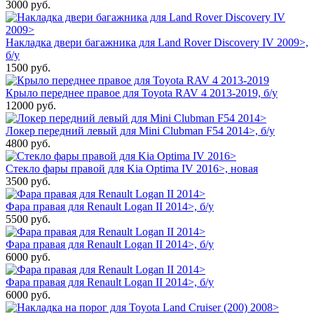
3000
руб.
Накладка двери багажника для Land Rover Discovery IV 2009>,
б/у
1500
руб.
Крыло переднее правое для Toyota RAV 4 2013-2019, б/у
12000
руб.
Локер передний левый для Mini Clubman F54 2014>, б/у
4800
руб.
Стекло фары правой для Kia Optima IV 2016>, новая
3500
руб.
Фара правая для Renault Logan II 2014>, б/у
5500
руб.
Фара правая для Renault Logan II 2014>, б/у
6000
руб.
Фара правая для Renault Logan II 2014>, б/у
6000
руб.