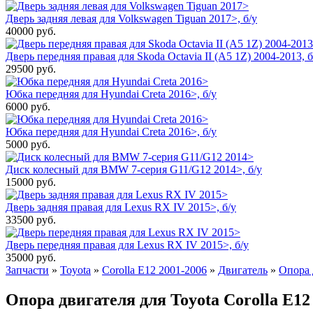
Дверь задняя левая для Volkswagen Tiguan 2017>, б/у
40000
руб.
Дверь передняя правая для Skoda Octavia II (A5 1Z) 2004-2013, б
29500
руб.
Юбка передняя для Hyundai Creta 2016>, б/у
6000
руб.
Юбка передняя для Hyundai Creta 2016>, б/у
5000
руб.
Диск колесный для BMW 7-серия G11/G12 2014>, б/у
15000
руб.
Дверь задняя правая для Lexus RX IV 2015>, б/у
33500
руб.
Дверь передняя правая для Lexus RX IV 2015>, б/у
35000
руб.
Запчасти
»
Toyota
»
Corolla E12 2001-2006
»
Двигатель
»
Опора 
Опора двигателя для Toyota Corolla E12 