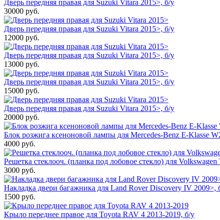
Дверь передняя правая для Suzuki Vitara 2015>, б/у
30000
руб.
Дверь передняя правая для Suzuki Vitara 2015>, б/у
12000
руб.
Дверь передняя правая для Suzuki Vitara 2015>, б/у
13000
руб.
Дверь передняя правая для Suzuki Vitara 2015>, б/у
15000
руб.
Дверь передняя правая для Suzuki Vitara 2015>, б/у
20000
руб.
Блок розжига ксеноновой лампы для Mercedes-Benz E-Klasse W2
4000
руб.
Решетка стеклооч. (планка под лобовое стекло) для Volkswagen 
3000
руб.
Накладка двери багажника для Land Rover Discovery IV 2009>, 
1500
руб.
Крыло переднее правое для Toyota RAV 4 2013-2019, б/у