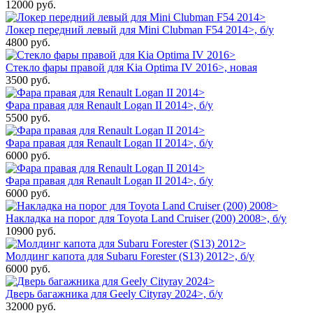
12000
руб.
Локер передний левый для Mini Clubman F54 2014>, б/у
4800
руб.
Стекло фары правой для Kia Optima IV 2016>, новая
3500
руб.
Фара правая для Renault Logan II 2014>, б/у
5500
руб.
Фара правая для Renault Logan II 2014>, б/у
6000
руб.
Фара правая для Renault Logan II 2014>, б/у
6000
руб.
Накладка на порог для Toyota Land Cruiser (200) 2008>, б/у
10900
руб.
Молдинг капота для Subaru Forester (S13) 2012>, б/у
6000
руб.
Дверь багажника для Geely Cityray 2024>, б/у
32000
руб.