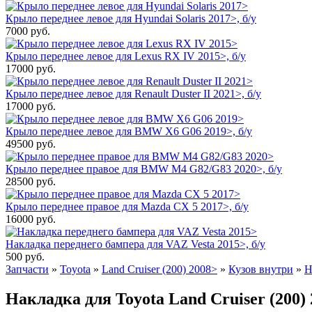
Крыло переднее левое для Hyundai Solaris 2017>, б/у
7000
руб.
Крыло переднее левое для Lexus RX IV 2015>, б/у
17000
руб.
Крыло переднее левое для Renault Duster II 2021>, б/у
17000
руб.
Крыло переднее левое для BMW X6 G06 2019>, б/у
49500
руб.
Крыло переднее правое для BMW M4 G82/G83 2020>, б/у
28500
руб.
Крыло переднее правое для Mazda CX 5 2017>, б/у
16000
руб.
Накладка переднего бампера для VAZ Vesta 2015>, б/у
500
руб.
Запчасти
»
Toyota
»
Land Cruiser (200) 2008>
»
Кузов внутри
»
Н
Накладка для Toyota Land Cruiser (200) 