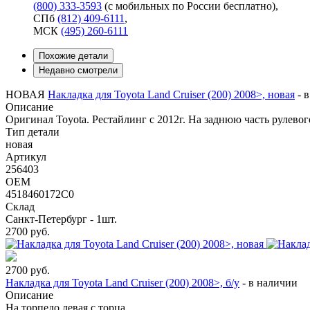
(800) 333-3593
(с мобильных по России бесплатно)
,
СПб
(812) 409-6111
,
МСК
(495) 260-6111
Похожие детали
Недавно смотрели
НОВАЯ
Накладка для Toyota Land Cruiser (200) 2008>, новая
-
в
Описание
Оригинал Toyota. Рестайлинг с 2012г. На заднюю часть рулевог
Тип детали
новая
Артикул
256403
OEM
4518460172C0
Склад
Санкт-Петербург - 1шт.
2700
руб.
2700
руб.
Накладка для Toyota Land Cruiser (200) 2008>, б/у
-
в наличии
Описание
На торпедо левая с торца