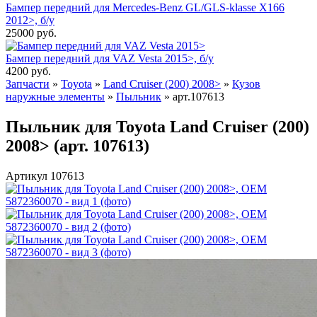
Бампер передний для Mercedes-Benz GL/GLS-klasse X166
2012>, б/у
25000
руб.
Бампер передний для VAZ Vesta 2015>, б/у
4200
руб.
Запчасти
»
Toyota
»
Land Cruiser (200) 2008>
»
Кузов
наружные элементы
»
Пыльник
»
арт.107613
Пыльник для Toyota Land Cruiser (200)
2008> (арт. 107613)
Артикул 107613