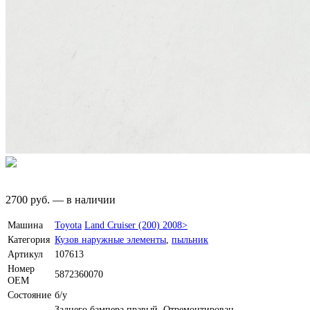
2700
руб.
—
в наличии
Машина
Toyota
Land Cruiser (200) 2008>
Категория
Кузов наружные элементы
,
пыльник
Артикул
107613
Номер
5872360070
OEM
Состояние
б/у
Заднего бампера правый. Отремонтирован