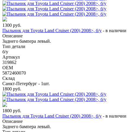
1300
руб.
Пыльник для Toyota Land Cruiser (200) 2008>, б/у
-
в наличии
Описание
Заднего бампера левый.
Тип детали
б/у
Артикул
319862
OEM
5872460070
Склад
Санкт-Петербург - 1шт.
1800
руб.
1800
руб.
Пыльник для Toyota Land Cruiser (200) 2008>, б/у
-
в наличии
Описание
Заднего бампера левый.
Тип детали