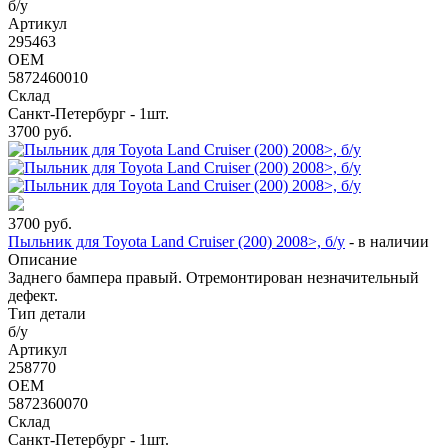
б/у
Артикул
295463
OEM
5872460010
Склад
Санкт-Петербург - 1шт.
3700
руб.
3700
руб.
Пыльник для Toyota Land Cruiser (200) 2008>, б/у
-
в наличии
Описание
Заднего бампера правый. Отремонтирован незначительный
дефект.
Тип детали
б/у
Артикул
258770
OEM
5872360070
Склад
Санкт-Петербург - 1шт.