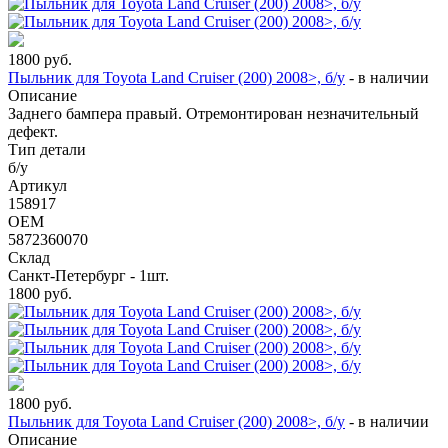
1800
руб.
Пыльник для Toyota Land Cruiser (200) 2008>, б/у
-
в наличии
Описание
Заднего бампера правый. Отремонтирован незначительный
дефект.
Тип детали
б/у
Артикул
158917
OEM
5872360070
Склад
Санкт-Петербург - 1шт.
1800
руб.
1800
руб.
Пыльник для Toyota Land Cruiser (200) 2008>, б/у
-
в наличии
Описание