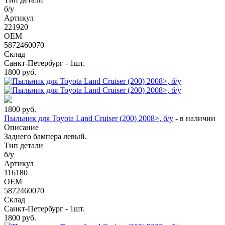
б/у
Артикул
221920
OEM
5872460070
Склад
Санкт-Петербург - 1шт.
1800
руб.
1800
руб.
Пыльник для Toyota Land Cruiser (200) 2008>, б/у
-
в наличии
Описание
Заднего бампера левый.
Тип детали
б/у
Артикул
116180
OEM
5872460070
Склад
Санкт-Петербург - 1шт.
1800
руб.