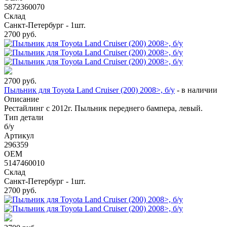
5872360070
Склад
Санкт-Петербург - 1шт.
2700
руб.
2700
руб.
Пыльник для Toyota Land Cruiser (200) 2008>, б/у
-
в наличии
Описание
Рестайлинг с 2012г. Пыльник переднего бампера, левый.
Тип детали
б/у
Артикул
296359
OEM
5147460010
Склад
Санкт-Петербург - 1шт.
2700
руб.