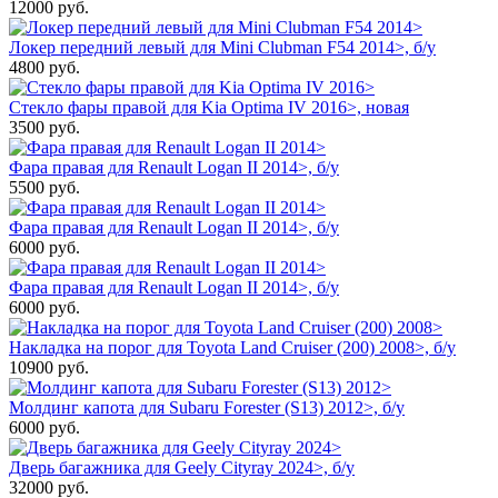
12000
руб.
Локер передний левый для Mini Clubman F54 2014>, б/у
4800
руб.
Стекло фары правой для Kia Optima IV 2016>, новая
3500
руб.
Фара правая для Renault Logan II 2014>, б/у
5500
руб.
Фара правая для Renault Logan II 2014>, б/у
6000
руб.
Фара правая для Renault Logan II 2014>, б/у
6000
руб.
Накладка на порог для Toyota Land Cruiser (200) 2008>, б/у
10900
руб.
Молдинг капота для Subaru Forester (S13) 2012>, б/у
6000
руб.
Дверь багажника для Geely Cityray 2024>, б/у
32000
руб.