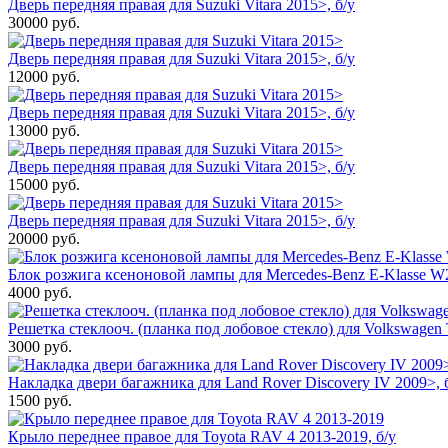
Дверь передняя правая для Suzuki Vitara 2015>, б/у
30000
руб.
Дверь передняя правая для Suzuki Vitara 2015>, б/у
12000
руб.
Дверь передняя правая для Suzuki Vitara 2015>, б/у
13000
руб.
Дверь передняя правая для Suzuki Vitara 2015>, б/у
15000
руб.
Дверь передняя правая для Suzuki Vitara 2015>, б/у
20000
руб.
Блок розжига ксеноновой лампы для Mercedes-Benz E-Klasse W2
4000
руб.
Решетка стеклооч. (планка под лобовое стекло) для Volkswagen 
3000
руб.
Накладка двери багажника для Land Rover Discovery IV 2009>, 
1500
руб.
Крыло переднее правое для Toyota RAV 4 2013-2019, б/у