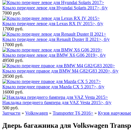
Крыло переднее левое для Hyundai Solaris 2017>, б/у
7000
руб.
Крыло переднее левое для Lexus RX IV 2015>, б/у
17000
руб.
Крыло переднее левое для Renault Duster II 2021>, б/у
17000
руб.
Крыло переднее левое для BMW X6 G06 2019>, б/у
49500
руб.
Крыло переднее правое для BMW M4 G82/G83 2020>, б/у
28500
руб.
Крыло переднее правое для Mazda CX 5 2017>, б/у
16000
руб.
Накладка переднего бампера для VAZ Vesta 2015>, б/у
500
руб.
Запчасти
»
Volkswagen
»
Transporter T6 2016>
»
Кузов наружные
Дверь багажника для Volkswagen Transpo