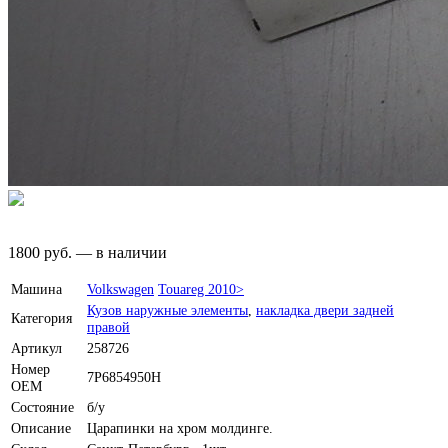
1800
руб.
—
в наличии
Машина
Volkswagen
Touareg 2010>
Кузов наружные элементы
,
накладка двери задней
Категория
правой
Артикул
258726
Номер
7P6854950H
OEM
Состояние
б/у
Описание
Царапинки на хром молдинге.