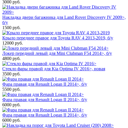
3000
руб.
Накладка двери багажника для Land Rover Discovery IV 2009>,
б/у
1500
руб.
Крыло переднее правое для Toyota RAV 4 2013-2019, б/у
12000
руб.
Локер передний левый для Mini Clubman F54 2014>, б/у
4800
руб.
Стекло фары правой для Kia Optima IV 2016>, новая
3500
руб.
Фара правая для Renault Logan II 2014>, б/у
5500
руб.
Фара правая для Renault Logan II 2014>, б/у
6000
руб.
Фара правая для Renault Logan II 2014>, б/у
6000
руб.