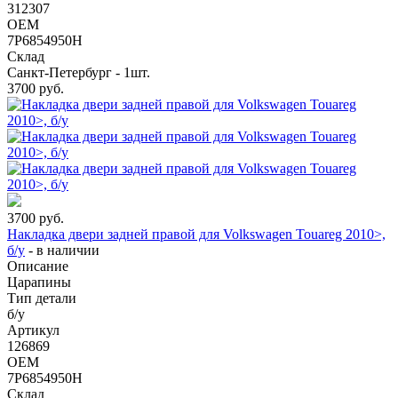
312307
OEM
7P6854950H
Склад
Санкт-Петербург - 1шт.
3700
руб.
3700
руб.
Накладка двери задней правой для Volkswagen Touareg 2010>,
б/у
-
в наличии
Описание
Царапины
Тип детали
б/у
Артикул
126869
OEM
7P6854950H
Склад