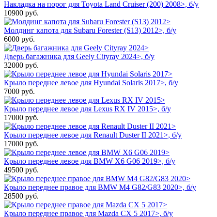
Накладка на порог для Toyota Land Cruiser (200) 2008>, б/у
10900
руб.
Молдинг капота для Subaru Forester (S13) 2012>, б/у
6000
руб.
Дверь багажника для Geely Cityray 2024>, б/у
32000
руб.
Крыло переднее левое для Hyundai Solaris 2017>, б/у
7000
руб.
Крыло переднее левое для Lexus RX IV 2015>, б/у
17000
руб.
Крыло переднее левое для Renault Duster II 2021>, б/у
17000
руб.
Крыло переднее левое для BMW X6 G06 2019>, б/у
49500
руб.
Крыло переднее правое для BMW M4 G82/G83 2020>, б/у
28500
руб.
Крыло переднее правое для Mazda CX 5 2017>, б/у