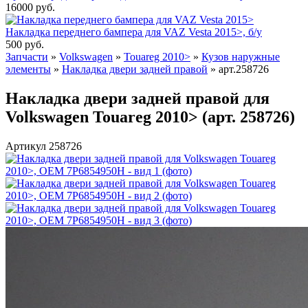
16000
руб.
Накладка переднего бампера для VAZ Vesta 2015>, б/у
500
руб.
Запчасти
»
Volkswagen
»
Touareg 2010>
»
Кузов наружные
элементы
»
Накладка двери задней правой
»
арт.258726
Накладка двери задней правой для
Volkswagen Touareg 2010> (арт. 258726)
Артикул 258726