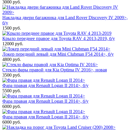
3000
руб.
Накладка двери багажника для Land Rover Discovery IV 2009>,
б/у
1500
руб.
Крыло переднее правое для Toyota RAV 4 2013-2019, б/у
12000
руб.
Локер передний левый для Mini Clubman F54 2014>, б/у
4800
руб.
Стекло фары правой для Kia Optima IV 2016>, новая
3500
руб.
Фара правая для Renault Logan II 2014>, б/у
5500
руб.
Фара правая для Renault Logan II 2014>, б/у
6000
руб.
Фара правая для Renault Logan II 2014>, б/у
6000
руб.