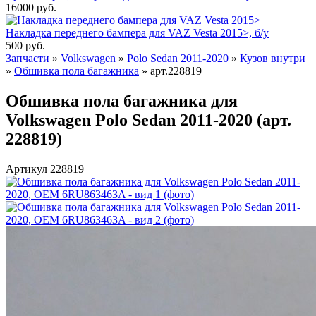
16000
руб.
Накладка переднего бампера для VAZ Vesta 2015>, б/у
500
руб.
Запчасти
»
Volkswagen
»
Polo Sedan 2011-2020
»
Кузов внутри
»
Обшивка пола багажника
»
арт.228819
Обшивка пола багажника для
Volkswagen Polo Sedan 2011-2020 (арт.
228819)
Артикул 228819