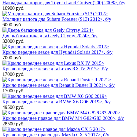
Накладка на порог для Toyota Land Cruiser (200) 2008>, б/у
10900
руб.
Молдинг капота для Subaru Forester (S13) 2012>, б/у
6000
руб.
Дверь багажника для Geely Cityray 2024>, б/у
32000
руб.
Крыло переднее левое для Hyundai Solaris 2017>, б/у
7000
руб.
Крыло переднее левое для Lexus RX IV 2015>, б/у
17000
руб.
Крыло переднее левое для Renault Duster II 2021>, б/у
17000
руб.
Крыло переднее левое для BMW X6 G06 2019>, б/у
49500
руб.
Крыло переднее правое для BMW M4 G82/G83 2020>, б/у
28500
руб.
Крыло переднее правое для Mazda CX 5 2017>, б/у