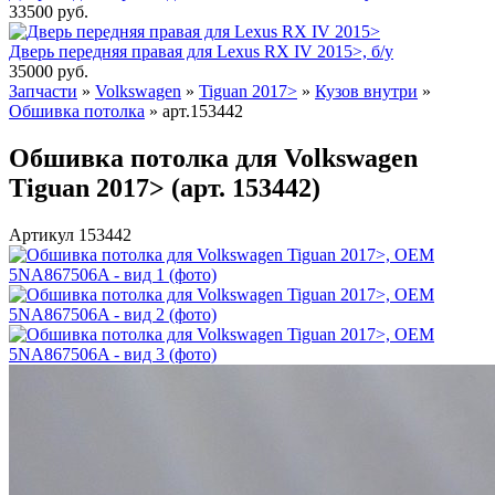
33500
руб.
Дверь передняя правая для Lexus RX IV 2015>, б/у
35000
руб.
Запчасти
»
Volkswagen
»
Tiguan 2017>
»
Кузов внутри
»
Обшивка потолка
»
арт.153442
Обшивка потолка для Volkswagen
Tiguan 2017> (арт. 153442)
Артикул 153442