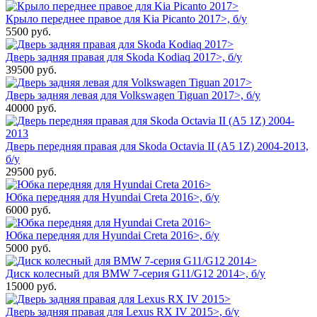
Крыло переднее правое для Kia Picanto 2017>, б/у
5500
руб.
Дверь задняя правая для Skoda Kodiaq 2017>, б/у
39500
руб.
Дверь задняя левая для Volkswagen Tiguan 2017>, б/у
40000
руб.
Дверь передняя правая для Skoda Octavia II (A5 1Z) 2004-2013,
б/у
29500
руб.
Юбка передняя для Hyundai Creta 2016>, б/у
6000
руб.
Юбка передняя для Hyundai Creta 2016>, б/у
5000
руб.
Диск колесный для BMW 7-серия G11/G12 2014>, б/у
15000
руб.
Дверь задняя правая для Lexus RX IV 2015>, б/у