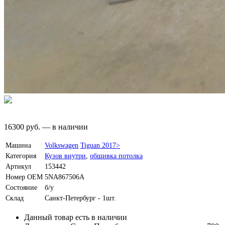
16300
руб.
—
в наличии
Машина
Volkswagen
Tiguan 2017>
Категория
Кузов внутри
,
обшивка потолка
Артикул
153442
Номер OEM
5NA867506A
Состояние
б/у
Склад
Санкт-Петербург - 1шт.
Данный товар есть в наличии