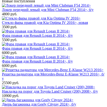
Новые поступления
Локер передний левый для Mini Clubman F54 2014>, б/у
4800
руб.
Стекло фары правой для Kia Optima IV 2016>, новая
3500
руб.
Фара правая для Renault Logan II 2014>, б/у
5500
руб.
Фара правая для Renault Logan II 2014>, б/у
6000
руб.
Фара правая для Renault Logan II 2014>, б/у
6000
руб.
Решетка радиатора для Mercedes-Benz E-Klasse W213 2016>, б/
у
25500
руб.
Накладка на порог для Toyota Land Cruiser (200) 2008>, б/у
10900
руб.
Дверь багажника для Geely Cityray 2024>, б/у