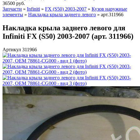
36500
руб.
Запчасти
»
Infiniti
»
FX (S50) 2003-2007
»
Кузов наружные
элементы
»
Накладка крыла заднего левого
»
арт.311966
Накладка крыла заднего левого для
Infiniti FX (S50) 2003-2007 (арт. 311966)
Артикул 311966