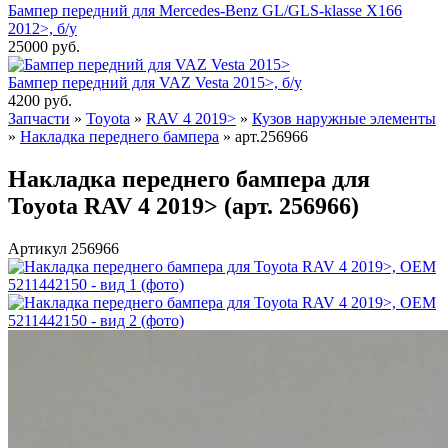
Бампер передний для Mercedes-Benz GL/GLS-klasse X166
2012>, б/у
25000
руб.
Бампер передний для VAZ Vesta 2015>, б/у
4200
руб.
Запчасти
»
Toyota
»
RAV 4 2019>
»
Кузов наружные элементы
»
Накладка переднего бампера
»
арт.256966
Накладка переднего бампера для
Toyota RAV 4 2019> (арт. 256966)
Артикул 256966