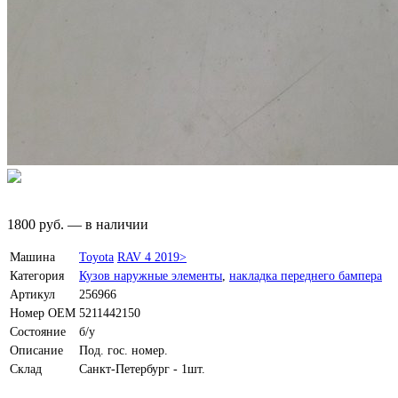
1800
руб.
—
в наличии
Машина
Toyota
RAV 4 2019>
Категория
Кузов наружные элементы
,
накладка переднего бампера
Артикул
256966
Номер OEM
5211442150
Состояние
б/у
Описание
Под. гос. номер.
Склад
Санкт-Петербург - 1шт.