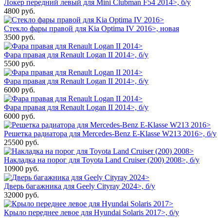
Локер передний левый для Mini Clubman F54 2014>, б/у
4800
руб.
Стекло фары правой для Kia Optima IV 2016>, новая
3500
руб.
Фара правая для Renault Logan II 2014>, б/у
5500
руб.
Фара правая для Renault Logan II 2014>, б/у
6000
руб.
Фара правая для Renault Logan II 2014>, б/у
6000
руб.
Решетка радиатора для Mercedes-Benz E-Klasse W213 2016>, б/у
25500
руб.
Накладка на порог для Toyota Land Cruiser (200) 2008>, б/у
10900
руб.
Дверь багажника для Geely Cityray 2024>, б/у
32000
руб.
Крыло переднее левое для Hyundai Solaris 2017>, б/у