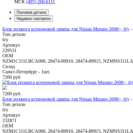
МСК
(495) 260-6111
Похожие детали
Недавно смотрели
Блок розжига ксеноновой лампы для Nissan Murano 2008>, б/у
Тип детали
б/у
Артикул
229531
OEM
NZM1C111LBCA000, 28474-89910, 28474-89915, NZMNS311LA
Склад
Санкт-Петербург - 1шт.
7200
руб.
7200
руб.
Блок розжига ксеноновой лампы для Nissan Murano 2008>, б/у
Тип детали
б/у
Артикул
232871
OEM
NZM1C111LBCA000, 28474-89910, 28474-89915, NZMNS311LA