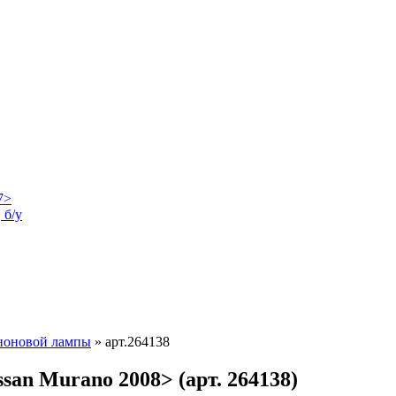
 б/у
еноновой лампы
»
арт.264138
san Murano 2008> (арт. 264138)