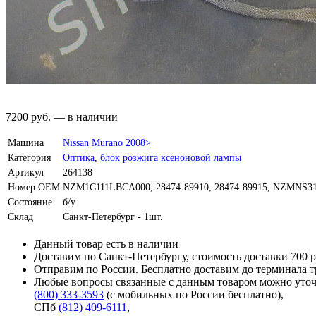
7200
руб.
—
в наличии
Машина
Nissan
Murano 2008>
Категория
Оптика
,
блок розжига ксеноновой лампы
Артикул
264138
Номер OEM
NZM1C111LBCA000, 28474-89910, 28474-89915, NZMNS3
Состояние
б/у
Склад
Санкт-Петербург - 1шт.
Данный товар есть в наличии
Доставим по Санкт-Петербургу, стоимость доставки 700 р
Отправим по России. Бесплатно доставим до терминала 
Любые вопросы связанные с данным товаром можно уточ
(800) 333-3593
(с мобильных по России бесплатно)
,
СПб
(812) 409-6111
,