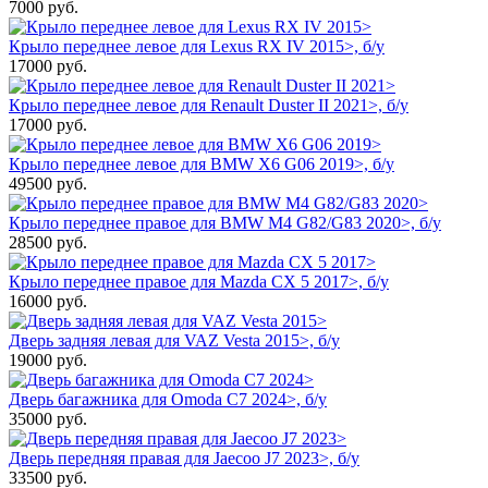
7000
руб.
Крыло переднее левое для Lexus RX IV 2015>, б/у
17000
руб.
Крыло переднее левое для Renault Duster II 2021>, б/у
17000
руб.
Крыло переднее левое для BMW X6 G06 2019>, б/у
49500
руб.
Крыло переднее правое для BMW M4 G82/G83 2020>, б/у
28500
руб.
Крыло переднее правое для Mazda CX 5 2017>, б/у
16000
руб.
Дверь задняя левая для VAZ Vesta 2015>, б/у
19000
руб.
Дверь багажника для Omoda C7 2024>, б/у
35000
руб.
Дверь передняя правая для Jaecoo J7 2023>, б/у
33500
руб.