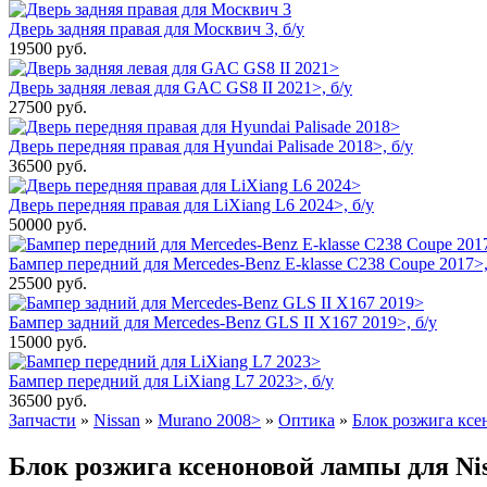
Дверь задняя правая для Москвич 3, б/у
19500
руб.
Дверь задняя левая для GAC GS8 II 2021>, б/у
27500
руб.
Дверь передняя правая для Hyundai Palisade 2018>, б/у
36500
руб.
Дверь передняя правая для LiXiang L6 2024>, б/у
50000
руб.
Бампер передний для Mercedes-Benz E-klasse C238 Coupe 2017>,
25500
руб.
Бампер задний для Mercedes-Benz GLS II X167 2019>, б/у
15000
руб.
Бампер передний для LiXiang L7 2023>, б/у
36500
руб.
Запчасти
»
Nissan
»
Murano 2008>
»
Оптика
»
Блок розжига кс
Блок розжига ксеноновой лампы для Nis